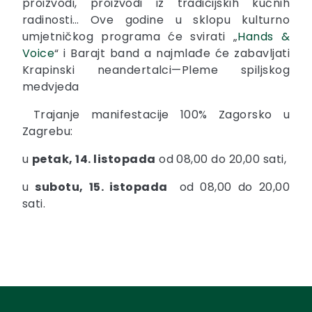
proizvodi, proizvodi iz tradicijskih kućnih
radinosti… Ove godine u sklopu kulturno
umjetničkog programa će svirati „
Hands &
Voice
“ i Barajt band a najmlađe će zabavljati
Krapinski neandertalci—Pleme spiljskog
medvjeda
Trajanje manifestacije 100% Zagorsko u
Zagrebu:
u
petak, 14. listopada
od 08,00 do 20,00 sati,
u
subotu, 15. istopada
od 08,00 do 20,00
sati.