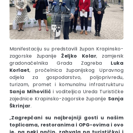
Manifestaciju su predstavili župan Krapinsko-
zagorske županije
Željko
Kolar
, zamjenik
gradonačelnika Grada Zagreba
Luka
Korlaet
, pročelnica županijskog Upravnog
odjela za gospodarstvo, poljoprivredu,
turizam, promet i komunalnu infrastrukturu
Sanja
Mihovilić
i voditeljica Ureda Turističke
zajednice Krapinsko-zagorske županije
Sanja
Škrinjar
.
„
Zagrepčani su najbrojniji gosti u našim
toplicama, restoranima i OPG-ovima i ovo
je, na neki način, zahvala na turističkoj i