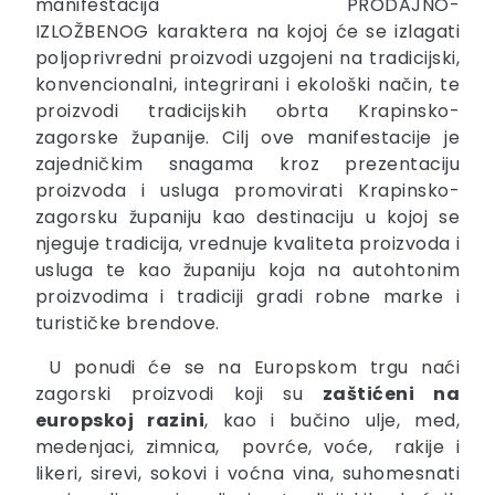
manifestacija PRODAJNO-
IZLOŽBENOG karaktera na kojoj će se izlagati
poljoprivredni proizvodi uzgojeni na tradicijski,
konvencionalni, integrirani i ekološki način, te
proizvodi tradicijskih obrta Krapinsko-
zagorske županije. Cilj ove manifestacije je
zajedničkim snagama kroz prezentaciju
proizvoda i usluga promovirati Krapinsko-
zagorsku županiju kao destinaciju u kojoj se
njeguje tradicija, vrednuje kvaliteta proizvoda i
usluga te kao županiju koja na autohtonim
proizvodima i tradiciji gradi robne marke i
turističke brendove.
U ponudi će se na Europskom trgu naći
zagorski proizvodi koji su
zaštićeni na
europskoj razini
, kao i bučino ulje, med,
medenjaci, zimnica, povrće, voće, rakije i
likeri, sirevi, sokovi i voćna vina, suhomesnati