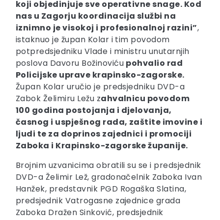
koji objedinjuje sve operativne snage. Kod
nas u Zagorju koordinacija službi na
iznimno je visokoj i profesionalnoj razini”
,
istaknuo je župan Kolar i tim povodom
potpredsjedniku Vlade i ministru unutarnjih
poslova Davoru Božinoviću
pohvalio rad
Policijske uprave krapinsko-zagorske.
Župan Kolar uručio je predsjedniku DVD-a
Zabok Želimiru Ležu z
ahvalnicu povodom
100 godina postojanja i djelovanja,
časnog i uspješnog rada, zaštite imovine i
ljudi te za doprinos zajednici i promociji
Zaboka i Krapinsko-zagorske županije.
Brojnim uzvanicima obratili su se i predsjednik
DVD-a Želimir Lež, gradonačelnik Zaboka Ivan
Hanžek, predstavnik PGD Rogaška Slatina,
predsjednik Vatrogasne zajednice grada
Zaboka Dražen Sinković, predsjednik