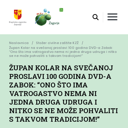
Naslovnica
Stožer civilne zaštite KZŽ
Župan Kolar na svečanoj proslavi 100 godina DVD-a Zabok: 
“Ono što ima vatrogastvo nema ni jedna druga udruga i nitko 
se ne može pohvaliti s takvom tradicijom!”
ŽUPAN KOLAR NA SVEČANOJ
PROSLAVI 100 GODINA DVD-A
ZABOK: “ONO ŠTO IMA
VATROGASTVO NEMA NI
JEDNA DRUGA UDRUGA I
NITKO SE NE MOŽE POHVALITI
S TAKVOM TRADICIJOM!”