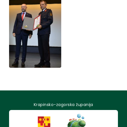
Krapinsko-zagorska županija