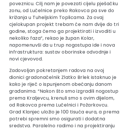
poveznicu. Cilj nam je povezati cijelu pješačku
zonu, od Lučelnice preko Rakovca pa sve do
križanja u Tuheljskim Toplicama. Za ovaj
cjelokupan projekt trebam će nam dvije do tri
godine, stoga ćemo ga projektirati i izvoditi u
nekoliko faza”, rekao je župan Kolar,
napomenuvši da u trup nogostupa ide i nova
infrastruktura: sustav oborinske odvodnje i
novi cjevovod.
Zadovoljan pokretanjem radova na ovoj
dionici gradonačelnik Zlatko Brlek istaknuo je
kako je riječ o ispunjenom obećanju danom
građanima. “Nakon što smo izgradili nogostup
prema Kraljevcu, krenuli smo s ovim dijelom,
od Rakovca prema Lučelnici i Požarkovcu.
Grad Klanjec uložio je 100 tisuća eura, a prema
potrebi spremni smo osigurati i dodatna
sredstva. Paralelno radimo i na projektiranju