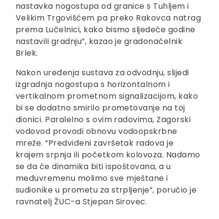
nastavka nogostupa od granice s Tuhljem i
Velikim Trgovišćem pa preko Rakovca natrag
prema Lučelnici, kako bismo sljedeće godine
nastavili gradnju”, kazao je gradonačelnik
Brlek.
Nakon uređenja sustava za odvodnju, slijedi
izgradnja nogostupa s horizontalnom i
vertikalnom prometnom signalizacijom, kako
bi se dodatno smirilo prometovanje na toj
dionici. Paralelno s ovim radovima, Zagorski
vodovod provodi obnovu vodoopskrbne
mreže. “Predviđeni završetak radova je
krajem srpnja ili početkom kolovoza. Nadamo
se da će dinamika biti ispoštovana, a u
međuvremenu molimo sve mještane i
sudionike u prometu za strpljenje”, poručio je
ravnatelj ŽUC-a Stjepan Sirovec.