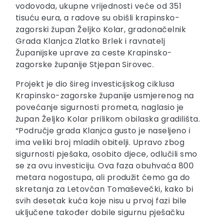
vodovoda, ukupne vrijednosti veće od 351
tisuću eura, a radove su obišli krapinsko-
zagorski župan Željko Kolar, gradonačelnik
Grada Klanjca Zlatko Brlek i ravnatelj
Županijske uprave za ceste Krapinsko-
zagorske županije Stjepan Sirovec.
Projekt je dio šireg investicijskog ciklusa
Krapinsko-zagorske županije usmjerenog na
povećanje sigurnosti prometa, naglasio je
župan Željko Kolar prilikom obilaska gradilišta.
“Područje grada Klanjca gusto je naseljeno i
ima veliki broj mladih obitelji. Upravo zbog
sigurnosti pješaka, osobito djece, odlučili smo
se za ovu investiciju. Ova faza obuhvaća 800
metara nogostupa, ali produžit ćemo ga do
skretanja za Letovčan Tomaševečki, kako bi
svih desetak kuća koje nisu u prvoj fazi bile
uključene također dobile sigurnu pješačku