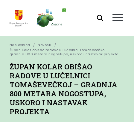
Naslovnica
Novosti
Župan Kolar obišao radove u Lučelnici Tomaševečkoj – 
gradnja 800 metara nogostupa, uskoro i nastavak projekta
ŽUPAN KOLAR OBIŠAO
RADOVE U LUČELNICI
TOMAŠEVEČKOJ – GRADNJA
800 METARA NOGOSTUPA,
USKORO I NASTAVAK
PROJEKTA