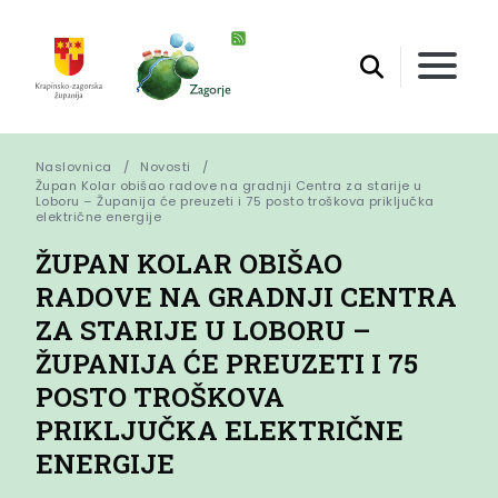
Naslovnica
Novosti
Župan Kolar obišao radove na gradnji Centra za starije u 
Loboru – Županija će preuzeti i 75 posto troškova priključka 
električne energije
ŽUPAN KOLAR OBIŠAO
RADOVE NA GRADNJI CENTRA
ZA STARIJE U LOBORU –
ŽUPANIJA ĆE PREUZETI I 75
POSTO TROŠKOVA
PRIKLJUČKA ELEKTRIČNE
ENERGIJE