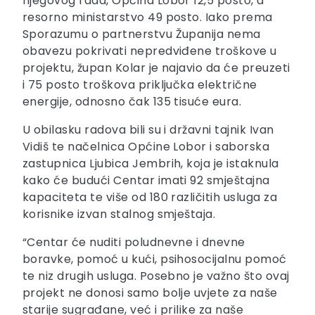
njegovog rada, Općina Lobor 12,5 posto, a
resorno ministarstvo 49 posto. Iako prema
Sporazumu o partnerstvu Županija nema
obavezu pokrivati nepredviđene troškove u
projektu, župan Kolar je najavio da će preuzeti
i 75 posto troškova priključka električne
energije, odnosno čak 135 tisuće eura.
U obilasku radova bili su i državni tajnik Ivan
Vidiš te načelnica Općine Lobor i saborska
zastupnica Ljubica Jembrih, koja je istaknula
kako će budući Centar imati 92 smještajna
kapaciteta te više od 180 različitih usluga za
korisnike izvan stalnog smještaja.
“Centar će nuditi poludnevne i dnevne
boravke, pomoć u kući, psihosocijalnu pomoć
te niz drugih usluga. Posebno je važno što ovaj
projekt ne donosi samo bolje uvjete za naše
starije sugrađane, već i prilike za naše