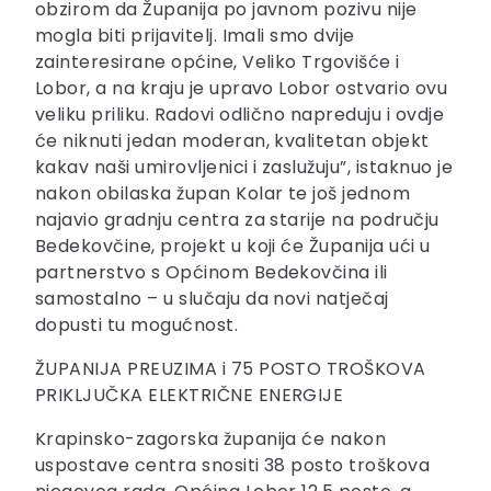
obzirom da Županija po javnom pozivu nije
mogla biti prijavitelj. Imali smo dvije
zainteresirane općine, Veliko Trgovišće i
Lobor, a na kraju je upravo Lobor ostvario ovu
veliku priliku. Radovi odlično napreduju i ovdje
će niknuti jedan moderan, kvalitetan objekt
kakav naši umirovljenici i zaslužuju”, istaknuo je
nakon obilaska župan Kolar te još jednom
najavio gradnju centra za starije na području
Bedekovčine, projekt u koji će Županija ući u
partnerstvo s Općinom Bedekovčina ili
samostalno – u slučaju da novi natječaj
dopusti tu mogućnost.
ŽUPANIJA PREUZIMA i 75 POSTO TROŠKOVA
PRIKLJUČKA ELEKTRIČNE ENERGIJE
Krapinsko-zagorska županija će nakon
uspostave centra snositi 38 posto troškova