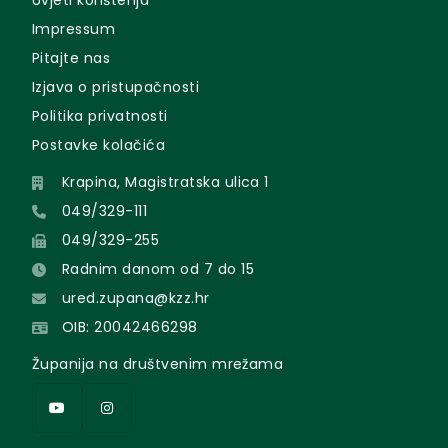
Uvjeti korištenja
Impressum
Pitajte nas
Izjava o pristupačnosti
Politika privatnosti
Postavke kolačića
Krapina, Magistratska ulica 1
049/329-111
049/329-255
Radnim danom od 7 do 15
ured.zupana@kzz.hr
OIB: 20042466298
Županija na društvenim mrežama