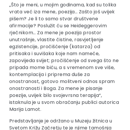
„Što je meni, u mojim godinama, kad su tolika
vrata već iza mene, poezija… Zašto još uvijek
pišem? Je li to samo stvar društvene
afirmacije? Poslužit ću se Heideggerovim
rječnikom… Za mene je poezija prostor
unutrašnje, vlastite čistine, rasvjetljenje
egzistencije, pročišćenje (katarza) od
pritisaka i suvišaka koje nam nameće,
zapovijeda svijet; pročišćenje od svega što ne
pripada mome biću, a s vremenom sve više,
kontemplacija i priprema duše za
onostranost, gotovo molitveni odnos spram
onostranosti i Boga. Za mene je pisanje
poezije, uvijek bilo svojevrsna terapija“,
istaknula je u svom obraćanju publici autorica
Marija Lamot.
Predstavljanje je održano u Muzeju žitnica u
Svetom Križu Začretju te je njime tamošnja