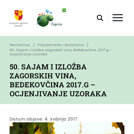
Naslovnica
Poljoprivreda i šumarstvo
50. Sajam i izložba zagorskih vina, Bedekovčina 2017.g – 
ocjenjivanje uzoraka
50. SAJAM I IZLOŽBA
ZAGORSKIH VINA,
BEDEKOVČINA 2017.G –
OCJENJIVANJE UZORAKA
Datum objave: 4. svibnja 2017.