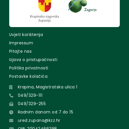
Uvjeti korištenja
Impressum
Pitajte nas
Izjava o pristupačnosti
Politika privatnosti
Postavke kolačića
Krapina, Magistratska ulica 1
049/329-111
049/329-255
Radnim danom od 7 do 15
ured.zupana@kzz.hr
OIB: 20042466298