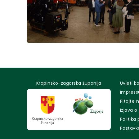
Krapinsko-zagorska županija
Uvjeti k
Impres
Pitajte 
Izjava o
Politika
Postavk