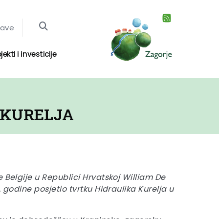
jave
jekti i investicije
 KURELJA
e Belgije u Republici Hrvatskoj William De
. godine posjetio tvrtku Hidraulika Kurelja u