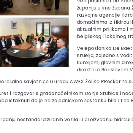
Veleposlaniku De Baet
županiju u ime župana Ž
razvojne agencije Karol
domaćinima iz Hidrauli
aktualnim prilikama i
belgijskog i lokalnog trž
Veleposlanika De Baet
Kruelja, zajedno s vodi
Kureljem, glavnim di
direktora Berislavom 
mercijalna savjetnice u uredu AWEX Željka PReskar te s
 za susret i razgovor s gradonačelnikom Donje Stubice i 
 istaknuti da je na zajedničkom sastanku bila i Tea 
gradnju nestandardiziranih vozila i i proizvodnju hidrau