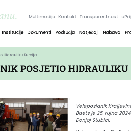
Multimedija
Kontakt
Transparentnost
ePri
Institucije
Dokumenti
Područja
Natječaji
Nabava
Pro
io Hidrauliku Kurelja
ANIK POSJETIO HIDRAULIKU
Veleposlanik Kraljevin
Baets je 25. rujna 2024
Donjoj Stubici.