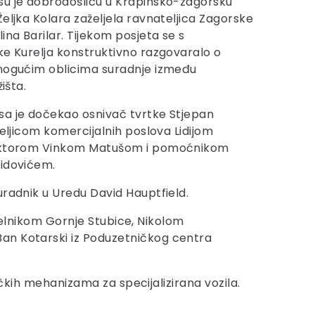
su je dobrodošlicu u Krapinsko-zagorsku
eljka Kolara zaželjela ravnateljica Zagorske
ina Barilar. Tijekom posjeta se s
ke Kurelja konstruktivno razgovaralo o
 mogućim oblicima suradnje između
išta.
sa je dočekao osnivač tvrtke Stjepan
teljicom komercijalnih poslova Lidijom
rektorom Vinkom Matušom i pomoćnikom
Vidovićem.
uradnik u Uredu David Hauptfield.
načelnikom Gornje Stubice, Nikolom
Ban Kotarski iz Poduzetničkog centra
ličkih mehanizama za specijalizirana vozila.