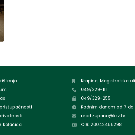
orištenja
Krapina, Magistratska uli
sum
049/329-111
nas
049/329-255
 pristupačnosti
Radnim danom od 7 do 
 privatnosti
ured.zupana@kzz.hr
e kolačića
OIB: 20042466298