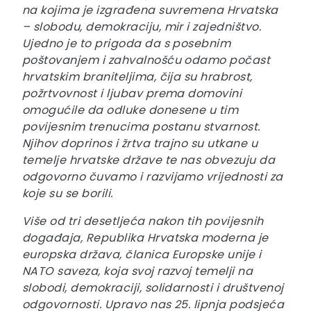
na kojima je izgrađena suvremena Hrvatska
– slobodu, demokraciju, mir i zajedništvo.
Ujedno je to prigoda da s posebnim
poštovanjem i zahvalnošću odamo počast
hrvatskim braniteljima, čija su hrabrost,
požrtvovnost i ljubav prema domovini
omogućile da odluke donesene u tim
povijesnim trenucima postanu stvarnost.
Njihov doprinos i žrtva trajno su utkane u
temelje hrvatske države te nas obvezuju da
odgovorno čuvamo i razvijamo vrijednosti za
koje su se borili.
Više od tri desetljeća nakon tih povijesnih
događaja, Republika Hrvatska moderna je
europska država, članica Europske unije i
NATO saveza, koja svoj razvoj temelji na
slobodi, demokraciji, solidarnosti i društvenoj
odgovornosti. Upravo nas 25. lipnja podsjeća