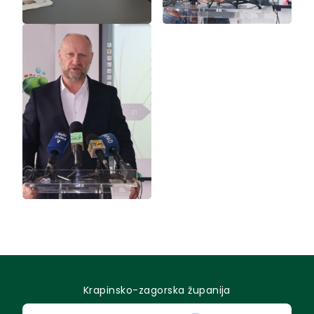
Krapinsko-zagorska županija