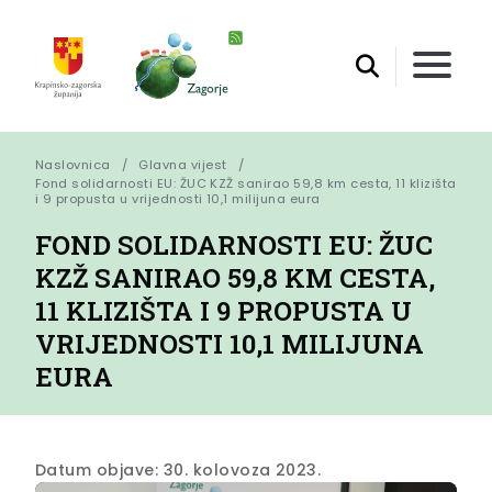
Naslovnica
Glavna vijest
Fond solidarnosti EU: ŽUC KZŽ sanirao 59,8 km cesta, 11 klizišta 
i 9 propusta u vrijednosti 10,1 milijuna eura
FOND SOLIDARNOSTI EU: ŽUC
KZŽ SANIRAO 59,8 KM CESTA,
11 KLIZIŠTA I 9 PROPUSTA U
VRIJEDNOSTI 10,1 MILIJUNA
EURA
Datum objave: 30. kolovoza 2023.