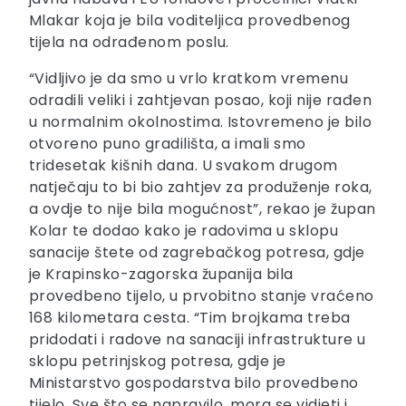
Mlakar koja je bila voditeljica provedbenog
tijela na odrađenom poslu.
“Vidljivo je da smo u vrlo kratkom vremenu
odradili veliki i zahtjevan posao, koji nije rađen
u normalnim okolnostima. Istovremeno je bilo
otvoreno puno gradilišta, a imali smo
tridesetak kišnih dana. U svakom drugom
natječaju to bi bio zahtjev za produženje roka,
a ovdje to nije bila mogućnost”, rekao je župan
Kolar te dodao kako je radovima u sklopu
sanacije štete od zagrebačkog potresa, gdje
je Krapinsko-zagorska županija bila
provedbeno tijelo, u prvobitno stanje vraćeno
168 kilometara cesta. “Tim brojkama treba
pridodati i radove na sanaciji infrastrukture u
sklopu petrinjskog potresa, gdje je
Ministarstvo gospodarstva bilo provedbeno
tijelo. Sve što se napravilo, mora se vidjeti i