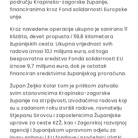
području Krapinsko-zagorske županije,
financiranima kroz Fond solidarnosti Europske
unije.
Kroz navedene operacije ukupno je sanirano 11
klizišta, devet propusta i 59,8 kilometara
županijskih cesta. Ukupna vrijednost svih
radova iznosi 10,1 milijuna eura, od toga
bespovratna sredstva Fonda solidarnosti EU
iznose 9,7 milijuna eura, dok je ostatak
financiran sredstvima županijskog proračuna.
Župan Željko Kolar tom je prilikom zahvalio
svim stanovnicima Krapinsko-zagorske
županije na strpljivosti, izvođačima radova koji
su u zadanom roku izvršili radove, ravnatelju
Stjepanu Sirovcu i zaposlenicima Županijske
uprave za ceste KZŽ, kao i Zagorskoj razvojnoj
agenciji i županijskom upravnom odjelu za
javnu nabavu i EU fondove i pročelnici Vlatki