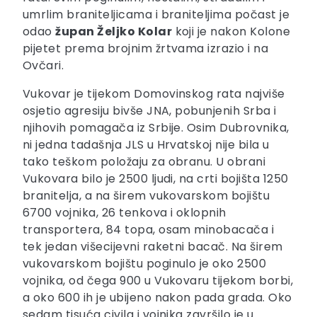
umrlim braniteljicama i braniteljima počast je
odao
župan Željko Kolar
koji je nakon Kolone
pijetet prema brojnim žrtvama izrazio i na
Ovčari.
Vukovar je tijekom Domovinskog rata najviše
osjetio agresiju bivše JNA, pobunjenih Srba i
njihovih pomagača iz Srbije. Osim Dubrovnika,
ni jedna tadašnja JLS u Hrvatskoj nije bila u
tako teškom položaju za obranu. U obrani
Vukovara bilo je 2500 ljudi, na crti bojišta 1250
branitelja, a na širem vukovarskom bojištu
6700 vojnika, 26 tenkova i oklopnih
transportera, 84 topa, osam minobacača i
tek jedan višecijevni raketni bacač. Na širem
vukovarskom bojištu poginulo je oko 2500
vojnika, od čega 900 u Vukovaru tijekom borbi,
a oko 600 ih je ubijeno nakon pada grada. Oko
sedam tisuća civila i vojnika završilo je u