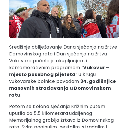
Središnje obilježavanje Dana sjećanja na žrtve
Domovinskog rata i Dan sjećanja na žrtvu
Vukovara počelo je okupljanjem i
komemorativnim programom “
Vukovar –
mjesto posebnog pijeteta
” u krugu
vukovarske bolnice povodom
34. godišnjice
masovnih stradavanja u Domovinskom
ratu
.
Potom se Kolona sjećanja Križnim putem
uputila do 5,5 kilometara udaljenog
Memorijalnog groblja žrtava iz Domovinskog
rata. Svim poginulim, nestalim, stradalim i