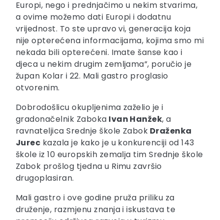
Europi, nego i prednjačimo u nekim stvarima,
a ovime možemo dati Europi i dodatnu
vrijednost. To ste upravo vi, generacija koja
nije opterećena informacijama, kojima smo mi
nekada bili opterećeni. Imate šanse kao i
djeca u nekim drugim zemljama”, poručio je
župan Kolar i 22. Mali gastro proglasio
otvorenim.
Dobrodošlicu okupljenima zaželio je i
gradonačelnik Zaboka
Ivan Hanžek
, a
ravnateljica Srednje škole Zabok
Draženka
Jurec
kazala je kako je u konkurenciji od 143
škole iz 10 europskih zemalja tim Srednje škole
Zabok prošlog tjedna u Rimu završio
drugoplasiran.
Mali gastro i ove godine pruža priliku za
druženje, razmjenu znanja i iskustava te