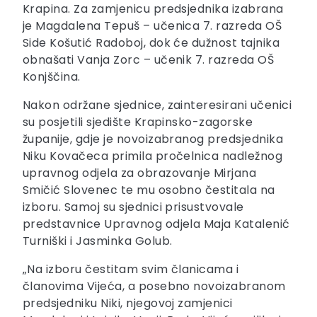
Krapina. Za zamjenicu predsjednika izabrana
je Magdalena Tepuš – učenica 7. razreda OŠ
Side Košutić Radoboj, dok će dužnost tajnika
obnašati Vanja Zorc – učenik 7. razreda OŠ
Konjščina.
Nakon održane sjednice, zainteresirani učenici
su posjetili sjedište Krapinsko-zagorske
županije, gdje je novoizabranog predsjednika
Niku Kovačeca primila pročelnica nadležnog
upravnog odjela za obrazovanje Mirjana
Smičić Slovenec te mu osobno čestitala na
izboru. Samoj su sjednici prisustvovale
predstavnice Upravnog odjela Maja Katalenić
Turniški i Jasminka Golub.
„Na izboru čestitam svim članicama i
članovima Vijeća, a posebno novoizabranom
predsjedniku Niki, njegovoj zamjenici