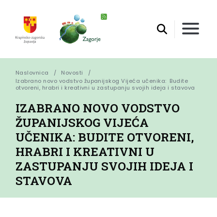
Naslovnica
Novosti
Izabrano novo vodstvo županijskog Vijeća učenika:  Budite 
otvoreni, hrabri i kreativni u zastupanju svojih ideja i stavova
IZABRANO NOVO VODSTVO
ŽUPANIJSKOG VIJEĆA
UČENIKA: BUDITE OTVORENI,
HRABRI I KREATIVNI U
ZASTUPANJU SVOJIH IDEJA I
STAVOVA