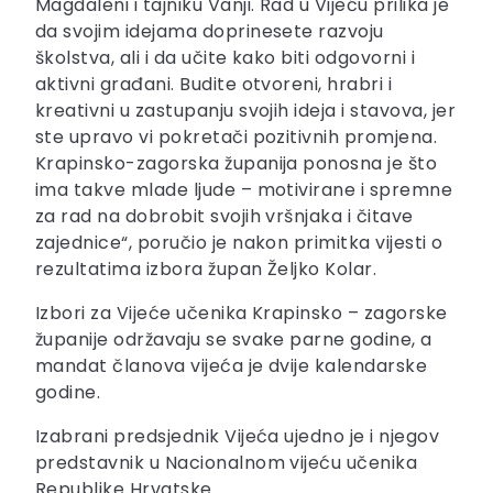
Magdaleni i tajniku Vanji. Rad u Vijeću prilika je
da svojim idejama doprinesete razvoju
školstva, ali i da učite kako biti odgovorni i
aktivni građani. Budite otvoreni, hrabri i
kreativni u zastupanju svojih ideja i stavova, jer
ste upravo vi pokretači pozitivnih promjena.
Krapinsko-zagorska županija ponosna je što
ima takve mlade ljude – motivirane i spremne
za rad na dobrobit svojih vršnjaka i čitave
zajednice“, poručio je nakon primitka vijesti o
rezultatima izbora župan Željko Kolar.
Izbori za Vijeće učenika Krapinsko – zagorske
županije održavaju se svake parne godine, a
mandat članova vijeća je dvije kalendarske
godine.
Izabrani predsjednik Vijeća ujedno je i njegov
predstavnik u Nacionalnom vijeću učenika
Republike Hrvatske.