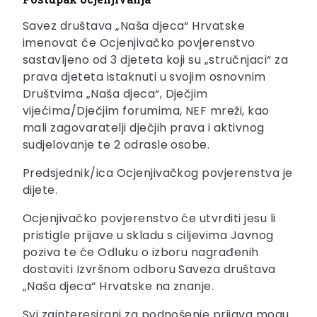
Savez društava „Naša djeca“ Hrvatske
imenovat će Ocjenjivačko povjerenstvo
sastavljeno od 3 djeteta koji su „stručnjaci“ za
prava djeteta istaknuti u svojim osnovnim
Društvima „Naša djeca“, Dječjim
vijećima/Dječjim forumima, NEF mreži, kao
mali zagovaratelji dječjih prava i aktivnog
sudjelovanje te 2 odrasle osobe.
Predsjednik/ica Ocjenjivačkog povjerenstva je
dijete.
Ocjenjivačko povjerenstvo će utvrditi jesu li
pristigle prijave u skladu s ciljevima Javnog
poziva te će Odluku o izboru nagrađenih
dostaviti Izvršnom odboru Saveza društava
„Naša djeca“ Hrvatske na znanje.
Svi zainteresirani za podnošenje prijava mogu