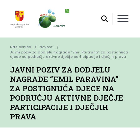
Naslovnica
Novosti
Javni poziv za dodjelu nagrade “Emil Paravina” za postignuća 
djece na području aktivne dječje participacije i dječjih prava
JAVNI POZIV ZA DODJELU
NAGRADE “EMIL PARAVINA”
ZA POSTIGNUĆA DJECE NA
PODRUČJU AKTIVNE DJEČJE
PARTICIPACIJE I DJEČJIH
PRAVA