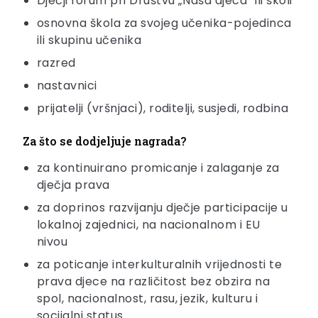
Dječji forum pri Društvu „Naša djeca“ ili školi
osnovna škola za svojeg učenika-pojedinca
ili skupinu učenika
razred
nastavnici
prijatelji (vršnjaci), roditelji, susjedi, rodbina
Za što se dodjeljuje nagrada?
za kontinuirano promicanje i zalaganje za
dječja prava
za doprinos razvijanju dječje participacije u
lokalnoj zajednici, na nacionalnom i EU
nivou
za poticanje interkulturalnih vrijednosti te
prava djece na različitost bez obzira na
spol, nacionalnost, rasu, jezik, kulturu i
socijalni status