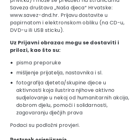
privitku) i može se preuzeti na stranicama
Saveza društava „Naša djeca“ Hrvatske:
www.savez-dnd.hr. Prijavu dostavite u
papirnatom i elektronskom obliku (na CD-u,
DVD-u ili USB sticku).
Uz Prijavni obrazac mogu se dostaviti i
prilozi, kao što su:
pisma preporuke
mišljenje prijatelja, nastavnika i sl.
fotografija djeteta/skupine djece u
aktivnosti koja ilustrira njihove aktivno
sudjelovanje u nekoj od humanitarnih akcija,
dobrom djelu, pomoći i solidarnosti,
zagovaranju dječjih prava
Podaci su podložni provjeri.
Postupak ocjenjivanja