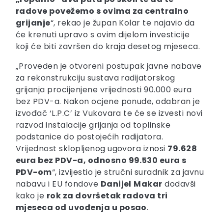
radove povežemo s ovima za centralno
grijanje
“, rekao je župan Kolar te najavio da
će krenuti upravo s ovim dijelom investicije
koji će biti završen do kraja desetog mjeseca.
„Proveden je otvoreni postupak javne nabave
za rekonstrukciju sustava radijatorskog
grijanja procijenjene vrijednosti 90.000 eura
bez PDV-a. Nakon ocjene ponude, odabran je
izvođač ‘L.P.C’ iz Vukovara te će se izvesti novi
razvod instalacije grijanja od toplinske
podstanice do postojećih radijatora.
Vrijednost sklopljenog ugovora iznosi
79.628
eura bez PDV-a, odnosno 99.530 eura s
PDV-om
“, izvijestio je stručni suradnik za javnu
nabavu i EU fondove
Danijel
Makar
dodavši
kako je
rok za dovršetak radova tri
mjeseca od uvođenja u posao
.