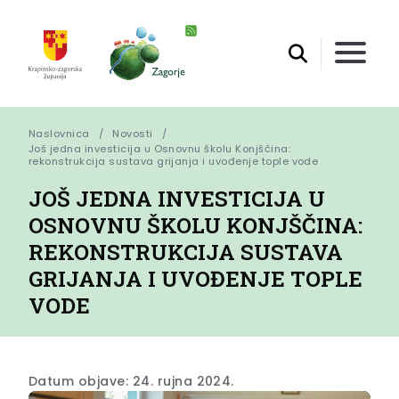
Naslovnica
Novosti
Još jedna investicija u Osnovnu školu Konjščina: 
rekonstrukcija sustava grijanja i uvođenje tople vode
JOŠ JEDNA INVESTICIJA U
OSNOVNU ŠKOLU KONJŠČINA:
REKONSTRUKCIJA SUSTAVA
GRIJANJA I UVOĐENJE TOPLE
VODE
Datum objave: 24. rujna 2024.