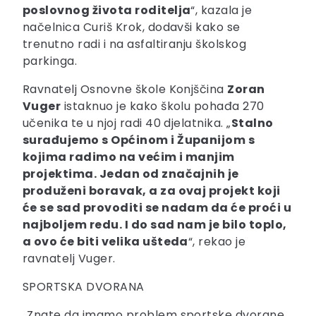
poslovnog života roditelja
“, kazala je
načelnica Curiš Krok, dodavši kako se
trenutno radi i na asfaltiranju školskog
parkinga.
Ravnatelj Osnovne škole Konjščina
Zoran
Vuger
istaknuo je kako školu pohađa 270
učenika te u njoj radi 40 djelatnika. „
Stalno
surađujemo s Općinom i Županijom s
kojima radimo na većim i manjim
projektima. Jedan od značajnih je
produženi boravak, a za ovaj projekt koji
će se sad provoditi se nadam da će proći u
najboljem redu. I do sad nam je bilo toplo,
a ovo će biti velika ušteda
“, rekao je
ravnatelj Vuger.
SPORTSKA DVORANA
„Znate da imamo problem sportske dvorane