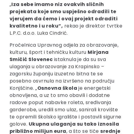
„
Iza sebe imamo niz ovakvih sličnih
projekata koje smo uspješno odradili te
vjerujem da ćemo i ovaj projekt odraditi
kvalitetno i u roku“,
rekao je direktor tvrtke
L.P.C. d.o.o. Luka Cindrić.
Pročelnica Upravnog odjela za obrazovanje,
kulturu, šport i tehničku kulturu
Mirjana
Smičić Slovenec
istaknula je da su sva
ulaganja u obrazovanje za Krapinsko –
zagorsku županiju izuzetno bitna te se
posebno osvrnula na izvršeno na području
Konjščine. „
Osnovna škola
je energetski
obnovljena, a uz to smo obavili i dodatne
radove poput nabavke roleta, sređivanja
garderobe, uredili smo ulaz, sanirali krovište
te opremili školsko igralište i postavili sigurne
golove.
Ukupna ulaganja su tako iznosila
približno milijun eura
, a što se tiče
srednje