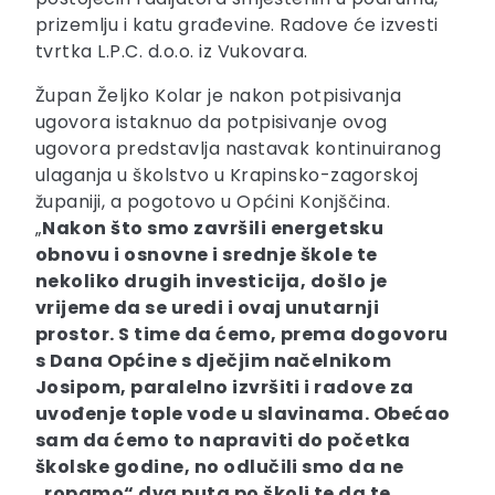
prizemlju i katu građevine. Radove će izvesti
tvrtka L.P.C. d.o.o. iz Vukovara.
Župan Željko Kolar je nakon potpisivanja
ugovora istaknuo da potpisivanje ovog
ugovora predstavlja nastavak kontinuiranog
ulaganja u školstvo u Krapinsko-zagorskoj
županiji, a pogotovo u Općini Konjščina.
„
Nakon što smo završili energetsku
obnovu i osnovne i srednje škole te
nekoliko drugih investicija, došlo je
vrijeme da se uredi i ovaj unutarnji
prostor. S time da ćemo, prema dogovoru
s Dana Općine s dječjim načelnikom
Josipom, paralelno izvršiti i radove za
uvođenje tople vode u slavinama. Obećao
sam da ćemo to napraviti do početka
školske godine, no odlučili smo da ne
„ropamo“ dva puta po školi te da te