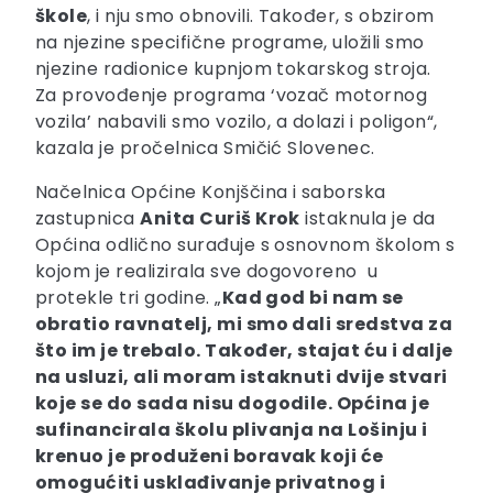
škole
, i nju smo obnovili. Također, s obzirom
na njezine specifične programe, uložili smo
njezine radionice kupnjom tokarskog stroja.
Za provođenje programa ‘vozač motornog
vozila’ nabavili smo vozilo, a dolazi i poligon“,
kazala je pročelnica Smičić Slovenec.
Načelnica Općine Konjščina i saborska
zastupnica
Anita Curiš Krok
istaknula je da
Općina odlično surađuje s osnovnom školom s
kojom je realizirala sve dogovoreno u
protekle tri godine. „
Kad god bi nam se
obratio ravnatelj, mi smo dali sredstva za
što im je trebalo. Također, stajat ću i dalje
na usluzi, ali moram istaknuti dvije stvari
koje se do sada nisu dogodile. Općina je
sufinancirala školu plivanja na Lošinju i
krenuo je produženi boravak koji će
omogućiti usklađivanje privatnog i