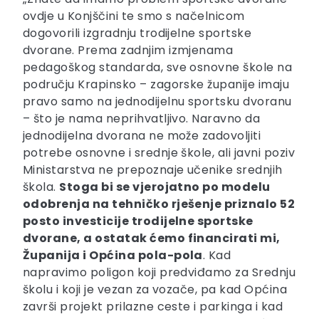
ovdje u Konjščini te smo s načelnicom
dogovorili izgradnju trodijelne sportske
dvorane. Prema zadnjim izmjenama
pedagoškog standarda, sve osnovne škole na
području Krapinsko – zagorske županije imaju
pravo samo na jednodijelnu sportsku dvoranu
– što je nama neprihvatljivo. Naravno da
jednodijelna dvorana ne može zadovoljiti
potrebe osnovne i srednje škole, ali javni poziv
Ministarstva ne prepoznaje učenike srednjih
škola.
Stoga bi se vjerojatno po modelu
odobrenja na tehničko rješenje priznalo 52
posto investicije trodijelne sportske
dvorane, a ostatak ćemo financirati mi,
Županija i Općina pola-pola
. Kad
napravimo poligon koji predviđamo za Srednju
školu i koji je vezan za vozače, pa kad Općina
završi projekt prilazne ceste i parkinga i kad