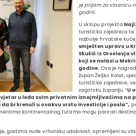
je prijam za vlasnicu 
godini.
U sklopu projekta
Naji
turistička zajednica te
najbolje hrvatske kuće
smješten upravo u Kr
Skušić iz Oroslavja 
koji se nalazi u Mokri
godine.
Ova je nagra
župan Željko Kolar, uje
turističke zajednice, ve
zagorsku županiju. “
U o
vo vjetar u leđa svim privatnim iznajmljivačima na p
da bi krenuli u ovakvu vrstu investicije i posla”,
po
gmentima kontinentalnog turizma mogu parirati destina
ije, gostima nude vrhunsku udobnost, opremljeni su vla