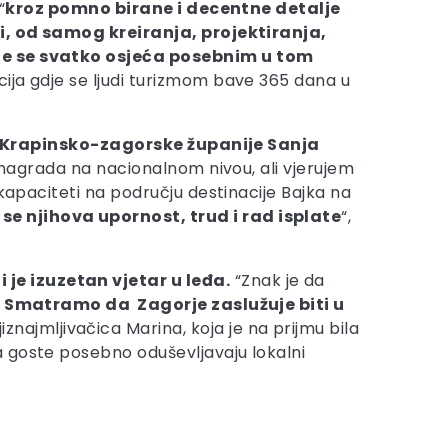
“
kroz pomno birane i decentne detalje
ali, od samog kreiranja, projektiranja,
gdje se svatko osjeća posebnim u tom
acija gdje se ljudi turizmom bave 365 dana u
e Krapinsko-zagorske županije Sanja
a nagrada na nacionalnom nivou, ali vjerujem
kapaciteti na području destinacije Bajka na
se njihova upornost, trud i rad isplate
“,
je izuzetan vjetar u leđa.
“Znak je da
.
Smatramo da Zagorje zaslužuje biti u
ajiznajmljivačica Marina, koja je na prijmu bila
a goste posebno oduševljavaju lokalni