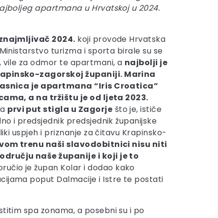
najboljeg apartmana u Hrvatskoj u 2024.
znajmljivač 2024.
koji provode Hrvatska
 Ministarstvo turizma i sporta birale su se
, vile za odmor te apartmani, a
najbolji je
apinsko-zagorskoj županiji. Marina
vlasnica je apartmana “Iris Croatica”
cama, a na tržištu je od ljeta 2023.
da
prvi put stigla u Zagorje
što je, ističe
dno i predsjednik predsjednik županijske
liki uspjeh i priznanje za čitavu Krapinsko-
vom trenu naši slavodobitnici nisu niti
odručju naše županije i koji je to
ručio je župan Kolar i dodao kako
cijama poput Dalmacije i Istre te postati
stitim spa zonama, a posebni su i po