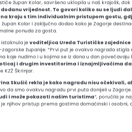
tiče župan Kolar, savršeno uklopila u naš krajolik, dok 
je dodanu vrijednost. To govori koliko su se ljudi d
 te na kraju s tim individualnim pristupom gostu, 
je župan Kolar i zaključno dodao kako je Zagorje destin
simalne ponuda za gosta.
 istaknula je
voditeljica Ureda Turističke zajednic
ko-zagorske županije. “Prvi put je ovakva nagrada stigl
ama koje nudimo i u kojima se iz dana u dan povećavaju 
ticaj i drugim investitorima i iznajmljivačima da 
e KZŽ Škrinjar.
a Skušić rekla je kako nagradu nisu očekivali, ali 
vo da smo ovakvu nagradu prvi puta donijeli u Zagorje
di i može pokazati našim turistima
“, poručila je n
je njihov pristup prema gostima domaćinski i osobni, 