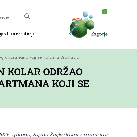
jave
jekti i investicije
og apartmana koji se nalazi u Oroslavju
AN KOLAR ODRŽAO
ARTMANA KOJI SE
 2025. godine, župan Željko Kolar organizirao