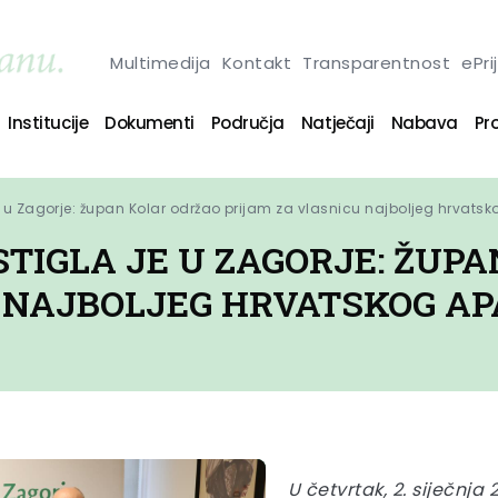
Multimedija
Kontakt
Transparentnost
ePri
Institucije
Dokumenti
Područja
Natječaji
Nabava
Pro
 u Zagorje: župan Kolar održao prijam za vlasnicu najboljeg hrvatsk
TIGLA JE U ZAGORJE: ŽUP
 NAJBOLJEG HRVATSKOG AP
U četvrtak, 2. siječnja