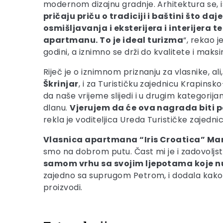
modernom dizajnu gradnje. Arhitektura se, is
pričaju priču o tradiciji i baštini što da
osmišljavanja i eksterijera i interijera
apartmanu. To je ideal turizma
“, rekao 
godini, a iznimno se drži do kvalitete i mak
Riječ je o iznimnom priznanju za vlasnike, ali,
Škrinjar
, i za Turističku zajednicu Krapins
da naše vrijeme slijedi i u drugim kategorij
dlanu.
Vjerujem da će ova nagrada biti po
rekla je voditeljica Ureda Turističke zajednic
Vlasnica apartmana “Iris Croatica” Marin
smo na dobrom putu. Čast mi je i zadovoljst
samom vrhu sa svojim ljepotama koje nu
zajedno sa suprugom Petrom, i dodala kako 
proizvodi.