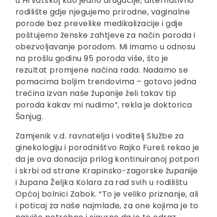
u Hrvatskoj kao jedno drugačije, alternativno
rodilište gdje njegujemo prirodne, vaginalne
porode bez prevelike medikalizacije i gdje
poštujemo ženske zahtjeve za način poroda i
obezvoljavanje porodom. Mi imamo u odnosu
na prošlu godinu 95 poroda više, što je
rezultat promjene načina rada. Nadamo se
pomacima boljim trendovima – gotovo jedna
trećina izvan naše županije želi takav tip
poroda kakav mi nudimo”, rekla je doktorica
Šanjug.
Zamjenik v.d. ravnatelja i voditelj Službe za
ginekologiju i porodništvo Rajko Fureš rekao je
da je ova donacija prilog kontinuiranoj potpori
i skrbi od strane Krapinsko-zagorske županije
i župana Željka Kolara za rad svih u rodilištu
Općoj bolnici Zabok. “To je veliko priznanje, ali
i poticaj za naše najmlađe, za one kojima je to