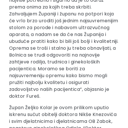
najviše potrebno i sigurno da je to odraz
prema onima za kojih treba skrbiti.
Zahvaljujem Županiji i županu na potpori koja
će vrlo brzo uroditi još jednim najsuvremenijim
stolom za porode i nabavom ultrazvučnog
aparata, a nadam se da će nas Županija i
ubuduće pratiti kako bi bili još bolji i kvalitetniji.
Oprema se troši i stalno ju treba obnavljati, a
Bolnica se trudi odgovoriti na najnovije
zahtjeve rodilja, trudnica i ginekoloških
pacijentica. Moramo se boriti za
najsuvremeniju opremu kako bismo mogli
pružiti najbolju kvalitetu i osigurati
zadovoljstvo naših pacijentica”, objasnio je
doktor Fureš.
Župan Željko Kolar je ovom prilikom uputio
iskrenu sućut obitelji doktora Nikše Knezovića
i svim djelatnicima i djelatnicama OB Zabok,