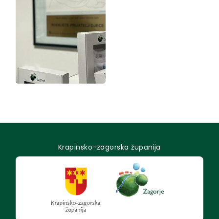
Krapinsko-zagorska županija