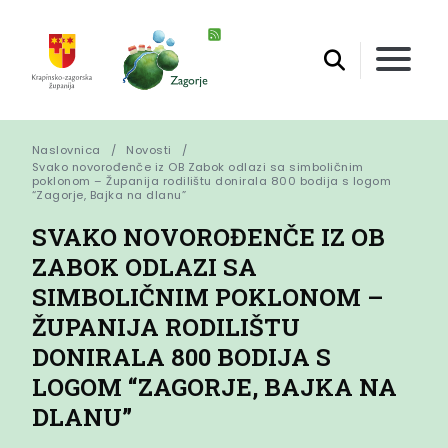
Naslovnica
Novosti
Svako novorođenče iz OB Zabok odlazi sa simboličnim 
poklonom – Županija rodilištu donirala 800 bodija s logom 
“Zagorje, Bajka na dlanu”
SVAKO NOVOROĐENČE IZ OB
ZABOK ODLAZI SA
SIMBOLIČNIM POKLONOM –
ŽUPANIJA RODILIŠTU
DONIRALA 800 BODIJA S
LOGOM “ZAGORJE, BAJKA NA
DLANU”