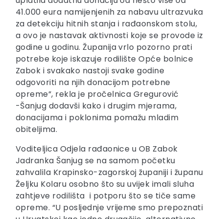
uplatila dodatnu donaciju od nešto više od
41.000 eura namijenjenih za nabavu ultrazvuka
za detekciju hitnih stanja i rađaonskom stolu,
a ovo je nastavak aktivnosti koje se provode iz
godine u godinu. Županija vrlo pozorno prati
potrebe koje iskazuje rodilište Opće bolnice
Zabok i svakako nastoji svake godine
odgovoriti na njih donacijom potrebne
opreme”, rekla je pročelnica Gregurović
-Šanjug dodavši kako i drugim mjerama,
donacijama i poklonima pomažu mladim
obiteljima.
Voditeljica Odjela rađaonice u OB Zabok
Jadranka Šanjug se na samom početku
zahvalila Krapinsko-zagorskoj županiji i županu
Željku Kolaru osobno što su uvijek imali sluha
zahtjeve rodilišta i potporu što se tiče same
opreme. “U posljednje vrijeme smo prepoznati