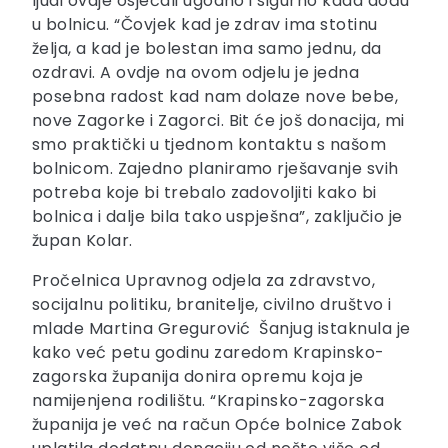
ljudi ovdje osjećali ugodno i sigurno kada dođu
u bolnicu. “Čovjek kad je zdrav ima stotinu
želja, a kad je bolestan ima samo jednu, da
ozdravi. A ovdje na ovom odjelu je jedna
posebna radost kad nam dolaze nove bebe,
nove Zagorke i Zagorci. Bit će još donacija, mi
smo praktički u tjednom kontaktu s našom
bolnicom. Zajedno planiramo rješavanje svih
potreba koje bi trebalo zadovoljiti kako bi
bolnica i dalje bila tako uspješna”, zaključio je
župan Kolar.
Pročelnica Upravnog odjela za zdravstvo,
socijalnu politiku, branitelje, civilno društvo i
mlade Martina Gregurović Šanjug istaknula je
kako već petu godinu zaredom Krapinsko-
zagorska županija donira opremu koja je
namijenjena rodilištu. “Krapinsko-zagorska
županija je već na račun Opće bolnice Zabok