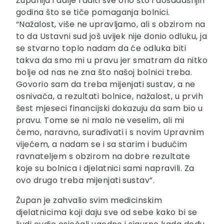
Županija i dalje raditi sve ono što i dosadašnjih
godina što se tiče pomaganja bolnici.
“Nažalost, više ne upravljamo, ali s obzirom na
to da Ustavni sud još uvijek nije donio odluku, ja
se stvarno toplo nadam da će odluka biti
takva da smo mi u pravu jer smatram da nitko
bolje od nas ne zna što našoj bolnici treba.
Govorio sam da treba mijenjati sustav, a ne
osnivača, a rezultati bolnice, nažalost, u prvih
šest mjeseci financijski dokazuju da sam bio u
pravu. Tome se ni malo ne veselim, ali mi
ćemo, naravno, surađivati i s novim Upravnim
vijećem, a nadam se i sa starim i budućim
ravnateljem s obzirom na dobre rezultate
koje su bolnica i djelatnici sami napravili. Za
ovo drugo treba mijenjati sustav”.
Župan je zahvalio svim medicinskim
djelatnicima koji daju sve od sebe kako bi se