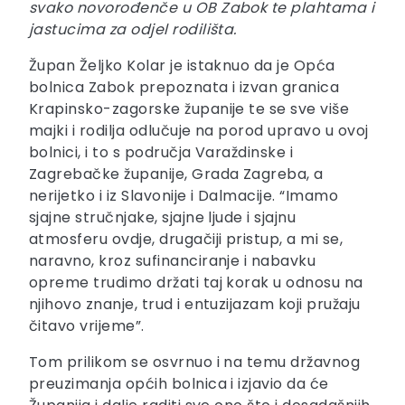
svako novorođenče u OB Zabok te plahtama i
jastucima za odjel rodilišta.
Župan Željko Kolar je istaknuo da je Opća
bolnica Zabok prepoznata i izvan granica
Krapinsko-zagorske županije te se sve više
majki i rodilja odlučuje na porod upravo u ovoj
bolnici, i to s područja Varaždinske i
Zagrebačke županije, Grada Zagreba, a
nerijetko i iz Slavonije i Dalmacije. “Imamo
sjajne stručnjake, sjajne ljude i sjajnu
atmosferu ovdje, drugačiji pristup, a mi se,
naravno, kroz sufinanciranje i nabavku
opreme trudimo držati taj korak u odnosu na
njihovo znanje, trud i entuzijazam koji pružaju
čitavo vrijeme”.
Tom prilikom se osvrnuo i na temu državnog
preuzimanja općih bolnica i izjavio da će