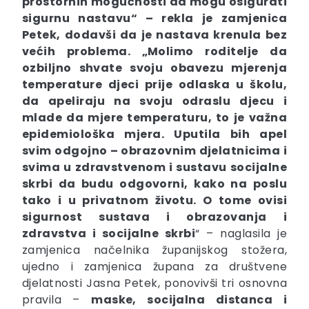
prostornih mogućnosti da mogu osigurati
sigurnu nastavu“ – rekla je zamjenica
Petek, dodavši da je nastava krenula bez
većih problema. „Molimo roditelje da
ozbiljno shvate svoju obavezu mjerenja
temperature djeci prije odlaska u školu,
da apeliraju na svoju odraslu djecu i
mlade da mjere temperaturu, to je važna
epidemiološka mjera. Uputila bih apel
svim odgojno – obrazovnim djelatnicima i
svima u zdravstvenom i sustavu socijalne
skrbi da budu odgovorni, kako na poslu
tako i u privatnom životu. O tome ovisi
sigurnost sustava i obrazovanja i
zdravstva i socijalne skrbi
“ – naglasila je
zamjenica načelnika županijskog stožera,
ujedno i zamjenica župana za društvene
djelatnosti Jasna Petek, ponovivši tri osnovna
pravila –
maske, socijalna distanca i