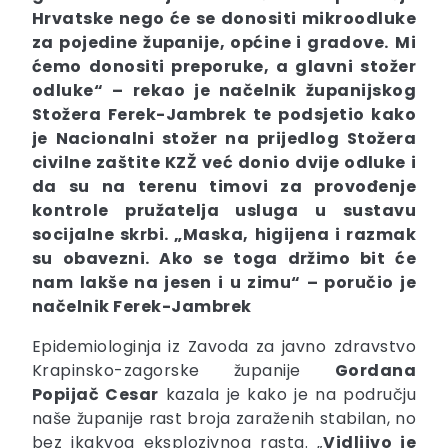
Hrvatske nego će se donositi mikroodluke
za pojedine županije, općine i gradove.
Mi
ćemo donositi preporuke, a glavni stožer
odluke“
– rekao je načelnik županijskog
Stožera Ferek-Jambrek te podsjetio kako
je Nacionalni stožer na prijedlog Stožera
civilne zaštite KZŽ već donio dvije odluke i
da su na terenu timovi za provođenje
kontrole pružatelja usluga u sustavu
socijalne skrbi. „
Maska, higijena i razmak
su obavezni. Ako se toga držimo bit će
nam lakše na jesen i u zimu
“ – poručio je
načelnik Ferek-Jambrek
Epidemiologinja iz Zavoda za javno zdravstvo
Krapinsko-zagorske županije
Gordana
Popijač Cesar
kazala je kako je na području
naše županije rast broja zaraženih stabilan, no
bez ikakvog eksplozivnog rasta. „
Vidljivo je