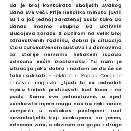
da je broj kontakata oboljelih svakog
dana sve veći. Prije nekoliko minuta javili
su i o još jednoj zaraženoj osobi tako da
danas imamo ukupno 50 aktivnih
slučajeva zaraze. S obzirom na velik broj
zdravstvenih radnika, dobra je situacija
što u zdravstvenom sustavu i u domovima
za starije nemamo nekakvih ispada
odnosno većih izostanaka. Tu nam je
situacija jako dobra i nadam se da će se
tako i održati
“ – rekla je dr. Popijač Cesar te
ponovno naglasila: „
Ljudi bi se jednakih
mjera trebali pridržavati kod kuće i na
poslu. Samo ove jednostavne, a opet
učinkovite mjere mogu nas na neki način
usmjeriti u nekakav postepeni rast
novooboljelih koji očekujemo na jesen,
odnosno zimi, s obzirom na gripu i druge