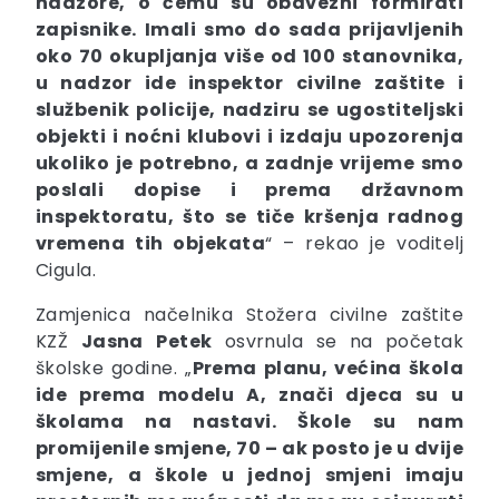
nadzore, o čemu su obavezni formirati
zapisnike. Imali smo do sada prijavljenih
oko 70 okupljanja više od 100 stanovnika,
u nadzor ide inspektor civilne zaštite i
službenik policije, nadziru se ugostiteljski
objekti i noćni klubovi i izdaju upozorenja
ukoliko je potrebno, a zadnje vrijeme smo
poslali dopise i prema državnom
inspektoratu, što se tiče kršenja radnog
vremena tih objekata
“ – rekao je voditelj
Cigula.
Zamjenica načelnika Stožera civilne zaštite
KZŽ
Jasna
Petek
osvrnula se na početak
školske godine. „
Prema planu, većina škola
ide prema modelu A, znači djeca su u
školama na nastavi. Škole su nam
promijenile smjene, 70 – ak posto je u dvije
smjene, a škole u jednoj smjeni imaju