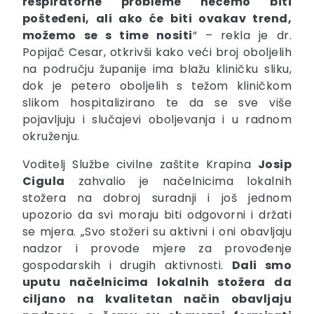
respiratorne probleme nećemo biti
pošteđeni, ali ako će biti ovakav trend,
možemo se s time nositi
“ – rekla je dr.
Popijač Cesar, otkrivši kako veći broj oboljelih
na području županije ima blažu kliničku sliku,
dok je petero oboljelih s težom kliničkom
slikom hospitalizirano te da se sve više
pojavljuju i slučajevi oboljevanja i u radnom
okruženju.
Voditelj Službe civilne zaštite Krapina
Josip
Cigula
zahvalio je načelnicima lokalnih
stožera na dobroj suradnji i još jednom
upozorio da svi moraju biti odgovorni i držati
se mjera. „Svo stožeri su aktivni i oni obavljaju
nadzor i provode mjere za provođenje
gospodarskih i drugih aktivnosti.
Dali smo
uputu načelnicima lokalnih stožera da
ciljano na kvalitetan način obavljaju