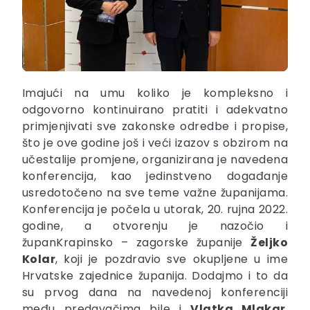
Imajući na umu koliko je kompleksno i
odgovorno kontinuirano pratiti i adekvatno
primjenjivati sve zakonske odredbe i propise,
što je ove godine još i veći izazov s obzirom na
učestalije promjene, organizirana je navedena
konferencija, kao jedinstveno događanje
usredotočeno na sve teme važne županijama.
Konferencija je počela u utorak, 20. rujna 2022.
godine, a otvorenju je nazočio i
županKrapinsko – zagorske županije
Željko
Kolar
, koji je pozdravio sve okupljene u ime
Hrvatske zajednice županija. Dodajmo i to da
su prvog dana na navedenoj konferenciji
među predavačima bile i
Vlatka Mlakar
,