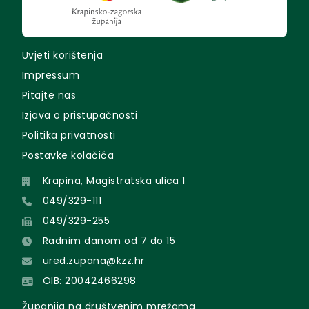
Uvjeti korištenja
Impressum
Pitajte nas
Izjava o pristupačnosti
Politika privatnosti
Postavke kolačića
Krapina, Magistratska ulica 1
049/329-111
049/329-255
Radnim danom od 7 do 15
ured.zupana@kzz.hr
OIB: 20042466298
Županija na društvenim mrežama