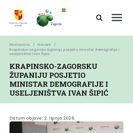
Naslovnica
Novosti
Krapinsko-zagorsku županiju posjetio ministar demografije i 
useljeništva Ivan Šipić
KRAPINSKO-ZAGORSKU
ŽUPANIJU POSJETIO
MINISTAR DEMOGRAFIJE I
USELJENIŠTVA IVAN ŠIPIĆ
Datum objave: 2. lipnja 2026.