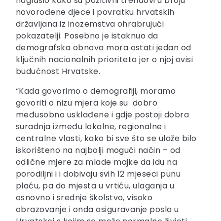
naglasio kako su pozitivni trendovi u broju
novorođene djece i povratku hrvatskih
državljana iz inozemstva ohrabrujući
pokazatelji. Posebno je istaknuo da
demografska obnova mora ostati jedan od
ključnih nacionalnih prioriteta jer o njoj ovisi
budućnost Hrvatske.
“Kada govorimo o demografiji, moramo
govoriti o nizu mjera koje su dobro
međusobno usklađene i gdje postoji dobra
suradnja između lokalne, regionalne i
centralne vlasti, kako bi sve što se ulaže bilo
iskorišteno na najbolji mogući način – od
odlične mjere za mlade majke da idu na
porodiljni i i dobivaju svih 12 mjeseci punu
plaću, pa do mjesta u vrtiću, ulaganja u
osnovno i srednje školstvo, visoko
obrazovanje i onda osiguravanje posla u