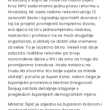
Hrvatskoj s kojim se može normalno živjeti.
Kroz NPO sada imamo jednu pravu reformu u
Hrvatskoj. Mi sada radimo rekonstrukciju 12
osnovnih škola i izgradnju sportskih dvorana i
taj će projekt promijeniti kompletno živote,
sva djeca će ići u jednosmjensku nastavu,
nastavnici i profesori će se moći drugačije
organizirati, a obitelj će dobiti više vremena
za sebe. To je izuzetno bitno. Veseli nas da je
zabočko rodilište rekorder po broju
novorođene djece u RH i da smo na tragu da
promijenimo trendove. Hvala ministru na
trudu da stvorimo što bolje uvjete za mlade
obitelji”, poručio je župan Kolar, nakon čega je
županijska pročelnica Martina Gregurović
Šanjug održala detaljnije izlaganje s
pregledom županijskih demografskih mjera.
Ministar Šipić je zajedno sa županom Kolarom i