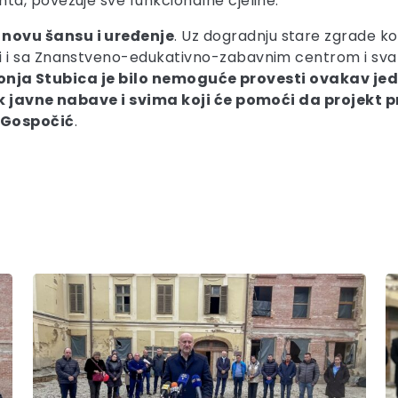
a, povezuje sve funkcionalne cjeline.
novu šansu i uređenje
. Uz dogradnju stare zgrade ko
 i sa Znanstveno-edukativno-zabavnim centrom i svak
onja Stubica je bilo nemoguće provesti ovakav je
pak javne nabave i svima koji će pomoći da projekt
Gospočić
.