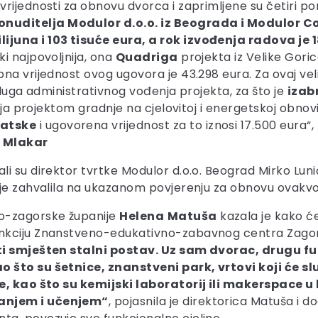
rijednosti za obnovu dvorca i zaprimljene su četiri p
nuditelja Modulor d.o.o. iz Beograda i Modulor C
ijuna i 103 tisuće eura, a rok izvođenja radova je 
i najpovoljnija, ona
Quadriga
projekta iz Velike Goric
pna vrijednost ovog ugovora je 43.298 eura. Za ovaj ve
sluga administrativnog vođenja projekta, za što je
izab
anja projektom gradnje na cjelovitoj i energetskoj obnov
vatske
i ugovorena vrijednost za to iznosi 17.500 eura“
Mlakar
i su direktor tvrtke Modulor d.o.o. Beograd Mirko Luni
 je zahvalila na ukazanom povjerenju za obnovu ovakvo
ko-zagorske županije
Helena
Matuša
kazala je kako ć
nkciju Znanstveno-edukativno-zabavnog centra Zagorj
ti smješten stalni postav. Uz sam dvorac, drugu fu
što su šetnice, znanstveni park, vrtovi koji će služ
e, kao što su kemijski laboratorij ili makerspace u 
vanjem i učenjem“
, pojasnila je direktorica Matuša i d