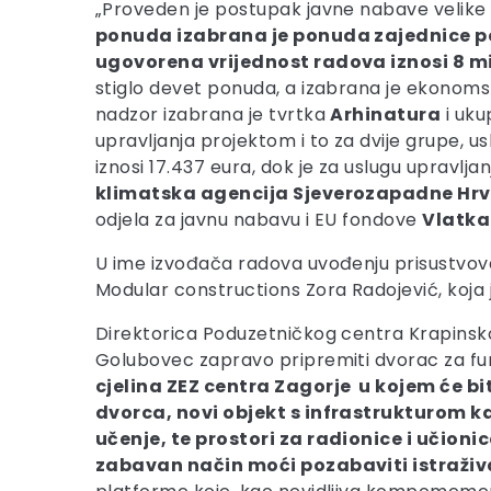
„Proveden je postupak javne nabave velike v
ponuda izabrana je ponuda zajednice po
ugovorena vrijednost radova iznosi 8 mil
stiglo devet ponuda, a izabrana je ekonomsk
nadzor izabrana je tvrtka
Arhinatura
i uku
upravljanja projektom i to za dvije grupe, u
iznosi 17.437 eura, dok je za uslugu upravlj
klimatska agencija Sjeverozapadne Hr
odjela za javnu nabavu i EU fondove
Vlatka
U ime izvođača radova uvođenju prisustvoval
Modular constructions Zora Radojević, koja
Direktorica Poduzetničkog centra Krapins
Golubovec zapravo pripremiti dvorac za fu
cjelina ZEZ centra Zagorje u kojem će bi
dvorca, novi objekt s infrastrukturom kao 
učenje, te prostori za radionice i učionic
zabavan način moći pozabaviti istraži