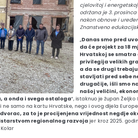
cjelovitoj i energetsk
održana je 3. prosinca
nakon obnove i uređen
Znanstveno edukacijs
„
Danas smo pred uvođ
da će projekt za 18 mje
Hrvatskoj se smatra 
privilegija velikih gr
a da se drugi trebaj
stavljati pred sebe 
drugačije, išli smo n
našoj veličini, ekono
, a onda i svega ostaloga
“, istaknuo je župan Željk
i ne samo na kartu Hrvatske, nego i ovog dijela Europe
vorac, za to je procijenjena vrijednost negdje oko
nistarstvom regionalnog razvoja
jer kroz 2025. godi
 Kolar