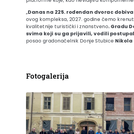
platforme koje, kao nevidljiva kompomement
„
Danas na 225. rođendan dvorac dobiva 
ovog kompleksa, 2027. godine ćemo krenuti
kvalitetnije turistički i znanstveno
. Gradu D
svima koji su ga prijavili, vodili postu
posao gradonačelnik Donje Stubice
Nikola
Fotogalerija