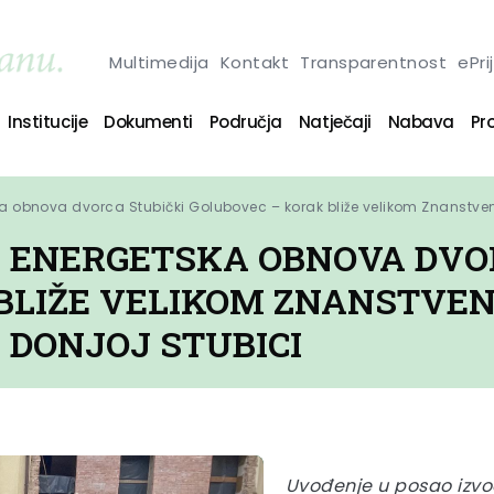
Multimedija
Kontakt
Transparentnost
ePri
Institucije
Dokumenti
Područja
Natječaji
Nabava
Pro
ska obnova dvorca Stubički Golubovec – korak bliže velikom Znanstv
I ENERGETSKA OBNOVA DVO
BLIŽE VELIKOM ZNANSTVE
DONJOJ STUBICI
Uvođenje u posao izvo