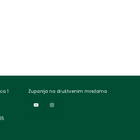
ca 1
Županija na društvenim mrežama
15