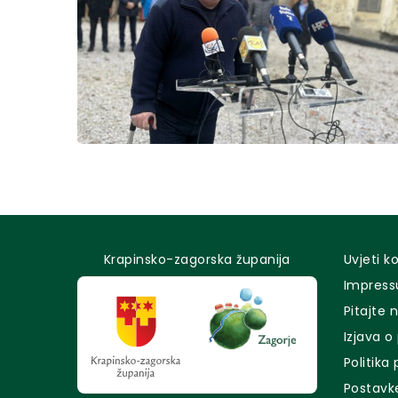
Krapinsko-zagorska županija
Uvjeti k
Impres
Pitajte 
Izjava o
Politika
Postavk