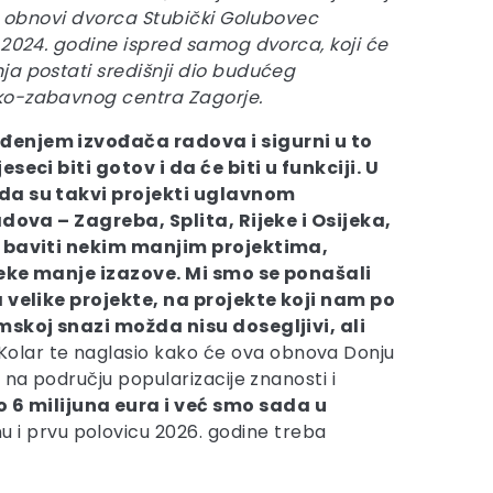
oj obnovi dvorca Stubički Golubovec
 2024. godine ispred samog dvorca, koji će
ja postati središnji dio budućeg
ko-zabavnog centra Zagorje.
enjem izvođača radova i sigurni u to
seci biti gotov i da će biti u funkciji. U
da su takvi projekti uglavnom
adova – Zagreba, Splita, Rijeke i Osijeka,
u baviti nekim manjim projektima,
neke manje izazove. Mi smo se ponašali
a velike projekte, na projekte koji nam po
mskoj snazi možda nisu dosegljivi, ali
o Kolar te naglasio kako će ova obnova Donju
 na području popularizacije znanosti i
 6 milijuna eura i već smo sada u
nu i prvu polovicu 2026. godine treba