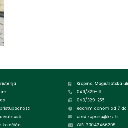
orištenja
Krapina, Magistratska uli
sum
049/329-111
nas
049/329-255
 pristupačnosti
Radnim danom od 7 do 
 privatnosti
ured.zupana@kzz.hr
e kolačića
OIB: 20042466298