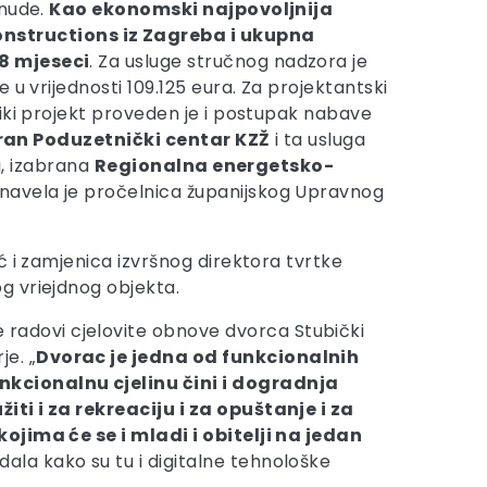
onude.
Kao ekonomski najpovoljnija
onstructions iz Zagreba i ukupna
18 mjeseci
. Za usluge stručnog nadzora je
e u vrijednosti 109.125 eura. Za projektantski
liki projekt proveden je i postupak nabave
ran Poduzetnički centar KZŽ
i ta usluga
i, izabrana
Regionalna energetsko-
, navela je pročelnica županijskog Upravnog
ć i zamjenica izvršnog direktora tvrtke
g vriejdnog objekta.
e radovi cjelovite obnove dvorca Stubički
e. „
Dvorac je jedna od funkcionalnih
nkcionalnu cjelinu čini i dogradnja
iti i za rekreaciju i za opuštanje i za
kojima će se i mladi i obitelji na jedan
odala kako su tu i digitalne tehnološke