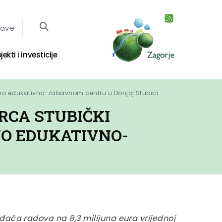
jave
jekti i investicije
eno edukativno-zabavnom centru u Donjoj Stubici
RCA STUBIČKI
NO EDUKATIVNO-
đača radova na 8,3 milijuna eura vrijednoj