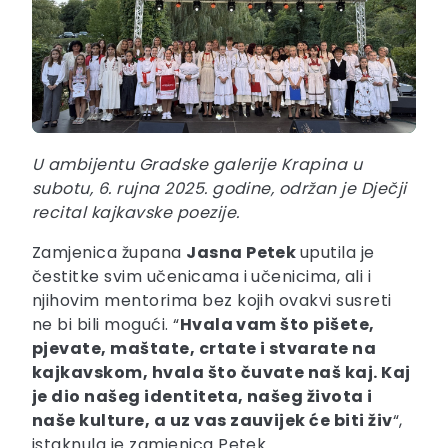
U ambijentu Gradske galerije Krapina u
subotu, 6. rujna 2025. godine, održan je Dječji
recital kajkavske poezije.
Zamjenica župana
Jasna Petek
uputila je
čestitke svim učenicama i učenicima, ali i
njihovim mentorima bez kojih ovakvi susreti
ne bi bili mogući. “
Hvala vam što pišete,
pjevate, maštate, crtate i stvarate na
kajkavskom, hvala što čuvate naš kaj. Kaj
je dio našeg identiteta, našeg života i
naše kulture, a uz vas zauvijek će biti živ
“,
istaknula je zamjenica Petek.