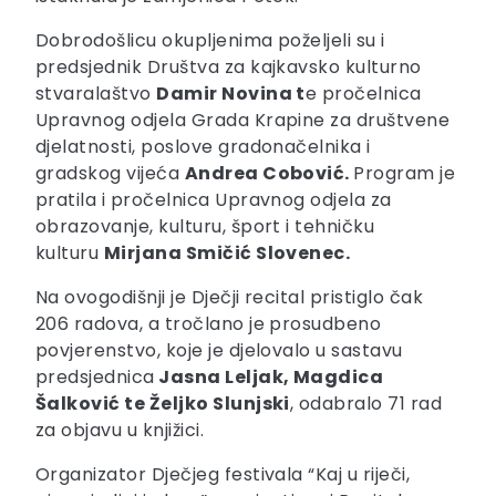
Dobrodošlicu okupljenima poželjeli su i
predsjednik Društva za kajkavsko kulturno
stvaralaštvo
Damir Novina t
e pročelnica
Upravnog odjela Grada Krapine za društvene
djelatnosti, poslove gradonačelnika i
gradskog vijeća
Andrea Cobović.
Program je
pratila i pročelnica Upravnog odjela za
obrazovanje, kulturu, šport i tehničku
kulturu
Mirjana Smičić Slovenec.
Na ovogodišnji je Dječji recital pristiglo čak
206 radova, a tročlano je prosudbeno
povjerenstvo, koje je djelovalo u sastavu
predsjednica
Jasna Leljak, Magdica
Šalković te Željko Slunjski
, odabralo 71 rad
za objavu u knjižici.
Organizator Dječjeg festivala “Kaj u riječi,