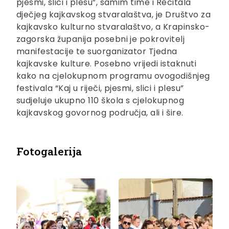
pjesmi, slici i plesu”, samim time i Recitala
dječjeg kajkavskog stvaralaštva, je Društvo za
kajkavsko kulturno stvaralaštvo, a Krapinsko-
zagorska županija posebni je pokrovitelj
manifestacije te suorganizator Tjedna
kajkavske kulture. Posebno vrijedi istaknuti
kako na cjelokupnom programu ovogodišnjeg
festivala “Kaj u riječi, pjesmi, slici i plesu”
sudjeluje ukupno 110 škola s cjelokupnog
kajkavskog govornog područja, ali i šire.
Fotogalerija