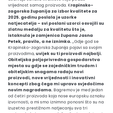
vrijednost samog proizvoda. K
rapinsko-
zagorska županija za izbor kvalitete za
2025. godinu poslala je uzorke
natjecatelja – svi poslani uzorci osvojili su
zlatnu medalju za kvalitetu što je,
istaknula je zamjenica župana Jasna
Petek, pravilo, a ne iznimka.
„Gdje god se
Krapinsko-zagorska županija pojavi sa svojim
proizvodima,
uvijek su ti proizvodi najbolji.
Obiteljska poljoprivredna gospodarstva
mjesta su gdje se zajedničkim trudom i
obiteljskim snagama rađaju novi
proizvodi, nove vrijednosti i inovativni
koncepti zbog čega mi upravo svjedočimo
novim nagradama.
Bagremov je med jedan
od četiri proizvoda koja nose europsku oznaku
izvornosti, a mi smo iznimno ponosni što su na
izuzetno prestižnom natjecanju sva tri