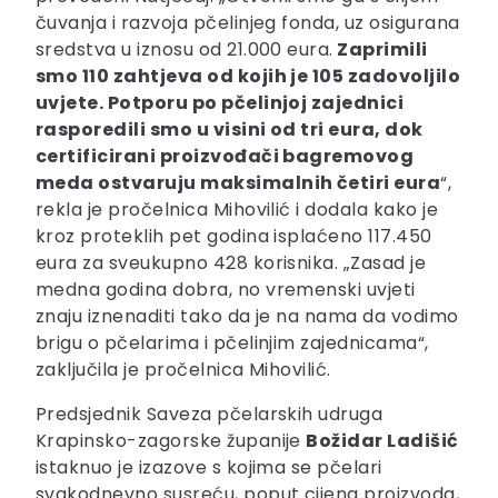
čuvanja i razvoja pčelinjeg fonda, uz osigurana
sredstva u iznosu od 21.000 eura.
Zaprimili
smo 110 zahtjeva od kojih je 105 zadovoljilo
uvjete. Potporu po pčelinjoj zajednici
rasporedili smo u visini od tri eura, dok
certificirani proizvođači bagremovog
meda ostvaruju maksimalnih četiri eura
“,
rekla je pročelnica Mihovilić i dodala kako je
kroz proteklih pet godina isplaćeno 117.450
eura za sveukupno 428 korisnika. „Zasad je
medna godina dobra, no vremenski uvjeti
znaju iznenaditi tako da je na nama da vodimo
brigu o pčelarima i pčelinjim zajednicama“,
zaključila je pročelnica Mihovilić.
Predsjednik Saveza pčelarskih udruga
Krapinsko-zagorske županije
Božidar Ladišić
istaknuo je izazove s kojima se pčelari
svakodnevno susreću, poput cijena proizvoda,