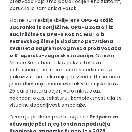
proizvoda koja smo poslali ocijenjena zlatom“,
poručila je zamjenica Petek.
Zlatne su medalje dodijeljene
OPG-u Kožić
Jadranka iz Konjščine, OPG-u Zozzoli iz
Budinšćine te OPG-u Kozina Mario iz
Petrovskog čime je dodatno potvrđena
kvaliteta bagremovog meda proizvođača
iz Krapinsko-zagorske županije.
Oznaka
Monde Selection dokaz je kvalitete za
potrošača te se u naredne tri godine može
prikazivati na pakiranju proizvoda. Na samom
je vrednovanju osamdesetak stručnjaka kroz
25 parametara ocjenjivalo miris, okus,
naknadni okus, teksturu i kompleksnost ulja te
vizualnu dopadljivost ambalaže.
Ovom je prilikom predstavljena i
Potpora za
očuvanje pčelinjeg fonda na području
Krapinsko-zagorske županije u 2025.