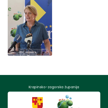
Krapinsko-zagorska županija