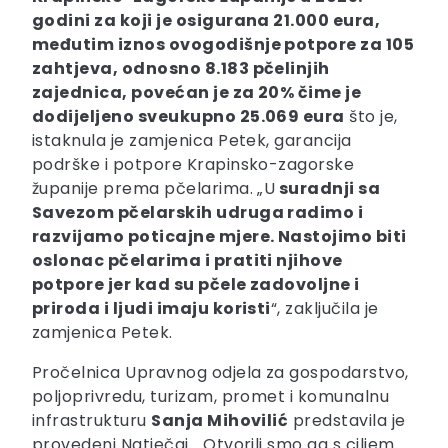
godini za koji je osigurana 21.000 eura,
međutim iznos ovogodišnje potpore za 105
zahtjeva, odnosno 8.183 pčelinjih
zajednica, povećan je za 20% čime je
dodijeljeno sveukupno 25.069 eura
što je,
istaknula je zamjenica Petek, garancija
podrške i potpore Krapinsko-zagorske
županije prema pčelarima. „U
suradnji sa
Savezom pčelarskih udruga radimo i
razvijamo poticajne mjere. Nastojimo biti
oslonac pčelarima i pratiti njihove
potpore jer kad su pčele zadovoljne i
priroda i ljudi imaju koristi
“, zaključila je
zamjenica Petek.
Pročelnica Upravnog odjela za gospodarstvo,
poljoprivredu, turizam, promet i komunalnu
infrastrukturu
Sanja Mihovilić
predstavila je
provedeni Natječaj. „Otvorili smo ga s ciljem