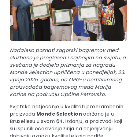
Nadaleko poznati zagorski bagremov med
službeno je proglašen i najboljim na svijetu, a
svečana je dodjela priznanja za nagradu
Monde Selection upriličena u ponedjeljak, 23.
lipnja 2025. godine, na OPG-u certificiranog
proizvođača bagremovog meda Marija
Kozine na području Općine Petrovsko.
Svjetsko natjecanje u kvaliteti prehrambenih
proizvoda
Monde Selection
održano je u
Bruxellesu u svom 64. izdanju, a proizvodi koji
su ispunili očekivanja žirija na ocjenjivanju
dobivaju oznaku kvalitete koja podiže