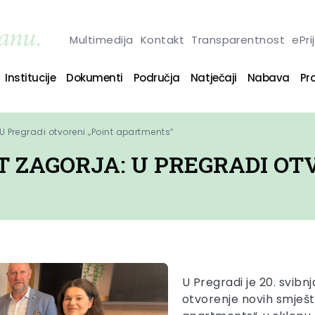
Multimedija
Kontakt
Transparentnost
ePri
Institucije
Dokumenti
Područja
Natječaji
Nabava
Pro
 U Pregradi otvoreni „Point apartments”
T ZAGORJA: U PREGRADI OT
U Pregradi je 20. svib
otvorenje novih smješta