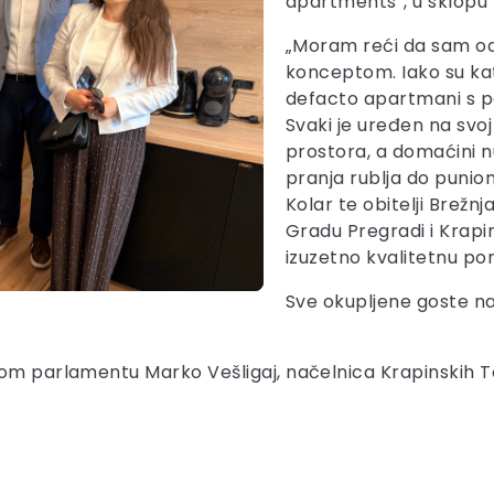
apartments“, u sklopu 
„Moram reći da sam odu
konceptom. Iako su kate
defacto apartmani s pet
Svaki je uređen na svo
prostora, a domaćini 
pranja rublja do punion
Kolar te obitelji Brežnj
Gradu Pregradi i Krapi
izuzetno kvalitetnu po
Sve okupljene goste na
kom parlamentu Marko Vešligaj, načelnica Krapinskih T