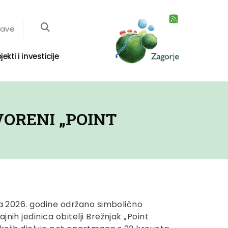
jave
jekti i investicije
VORENI „POINT
nja 2026. godine održano simbolično
jnih jedinica obitelji Brežnjak „Point