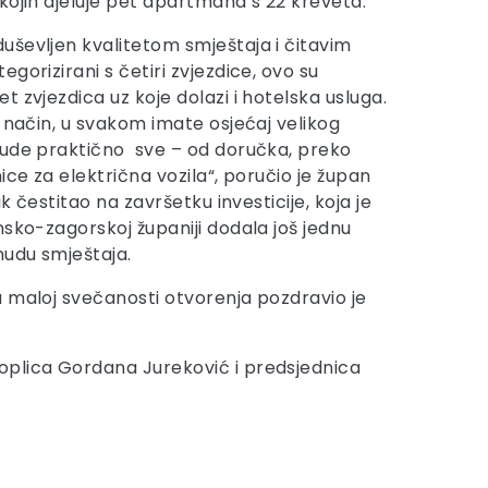
kojih djeluje pet apartmana s 22 kreveta.
ševljen kvalitetom smještaja i čitavim
gorizirani s četiri zvjezdice, ovo su
 zvjezdica uz koje dolazi i hotelska usluga.
j način, u svakom imate osjećaj velikog
nude praktično sve – od doručka, preko
ice za električna vozila“, poručio je župan
ak čestitao na završetku investicije, koja je
nsko-zagorskoj županiji dodala još jednu
nudu smještaja.
 maloj svečanosti otvorenja pozdravio je
oplica Gordana Jureković i predsjednica