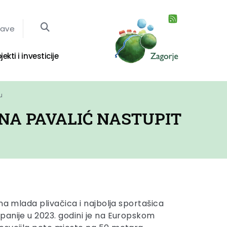
jave
jekti i investicije
u
ANA PAVALIĆ NASTUPIT
na mlada plivačica i najbolja sportašica
anije u 2023. godini je na Europskom