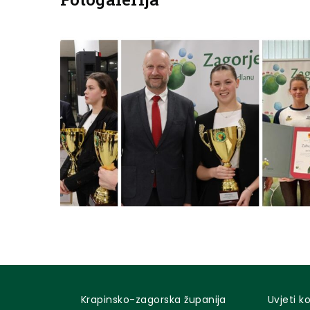
Krapinsko-zagorska županija
Uvjeti k