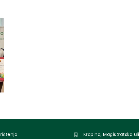
orištenja
Krapina, Magistratska uli