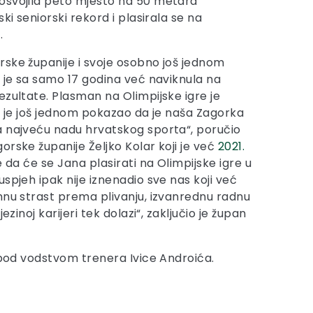
osvojila peto mjesto na 50 metara
ki seniorski rekord i plasirala se na
.
ske županije i svoje osobno još jednom
s je sa samo 17 godina već naviknula na
zultate. Plasman na Olimpijske igre je
ji je još jednom pokazao da je naša Zagorka
a najveću nadu hrvatskog sporta“, poručio
rske županije Željko Kolar koji je već
2021.
e da će se Jana plasirati na Olimpijske igre u
spjeh ipak nije iznenadio sve nas koji već
mnu strast prema plivanju, izvanrednu radnu
inoj karijeri tek dolazi“, zaključio je župan
e pod vodstvom trenera Ivice Androića.