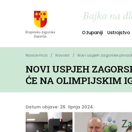
O županiji
Ustrojstvo
Naslovnica
Novosti
Novi uspjeh zagorske plivač
NOVI USPJEH ZAGORSK
ĆE NA OLIMPIJSKIM I
Datum objave: 26. lipnja 2024.