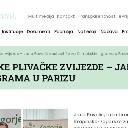
Multimedija
Kontakt
Transparentnost
ePri
Institucije
Dokumenti
Područja
Natječaji
Nabava
Pro
ke zvijezde – Jana Pavalić nastupit će na Olimpijskim igrama u Pariz
E PLIVAČKE ZVIJEZDE – J
GRAMA U PARIZU
Jana Pavalić, talentira
Krapinsko-zagorske žup