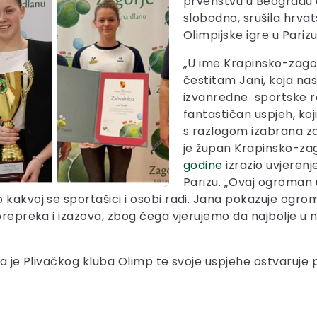
prvenstvu u Beogradu 
slobodno, srušila hrvats
Olimpijske igre u Parizu
„U ime Krapinsko-zagor
čestitam Jani, koja na
izvanredne sportske re
fantastičan uspjeh, ko
s razlogom izabrana z
je župan Krapinsko-zago
godine
izrazio uvjerenj
Parizu. „Ovaj ogroman u
 kakvoj se sportašici i osobi radi. Jana pokazuje ogro
repreka i izazova, zbog čega vjerujemo da najbolje u njez
ica je Plivačkog kluba Olimp te svoje uspjehe ostvaruj