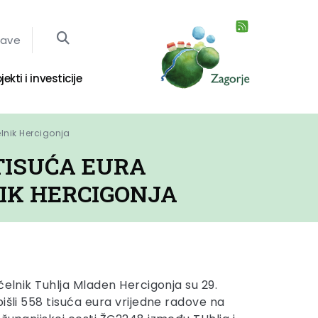
jave
jekti i investicije
lnik Hercigonja
TISUĆA EURA
NIK HERCIGONJA
čelnik Tuhlja Mladen Hercigonja su 29.
išli 558 tisuća eura vrijedne radove na