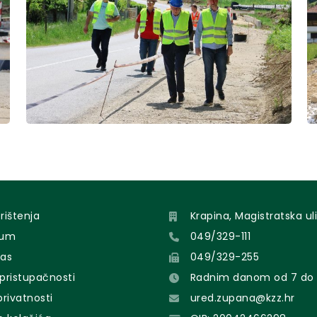
orištenja
Krapina, Magistratska uli
sum
049/329-111
nas
049/329-255
 pristupačnosti
Radnim danom od 7 do 
 privatnosti
ured.zupana@kzz.hr