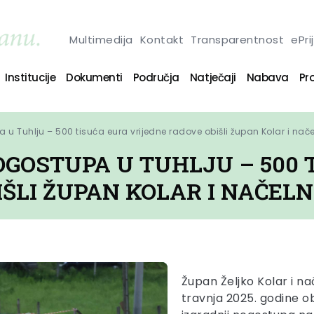
Multimedija
Kontakt
Transparentnost
ePri
Institucije
Dokumenti
Područja
Natječaji
Nabava
Pro
u Tuhlju – 500 tisuća eura vrijedne radove obišli župan Kolar i nače
OGOSTUPA U TUHLJU – 500 
ŠLI ŽUPAN KOLAR I NAČEL
Župan Željko Kolar i na
travnja 2025. godine ob