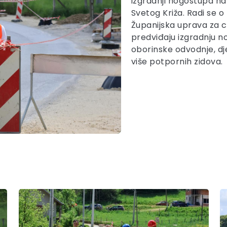
izgradnji nogostupa na
Svetog Križa. Radi se o
Županijska uprava za c
predviđaju izgradnju n
oborinske odvodnje, dj
više potpornih zidova.