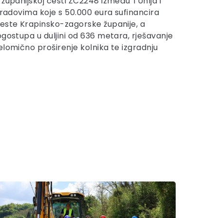
 županijskoj cesti ŽC2248 između TUhlja i
 radovima koje s 50.000 eura sufinancira
este Krapinsko-zagorske županije, a
ogostupa u duljini od 636 metara, rješavanje
elomično proširenje kolnika te izgradnju