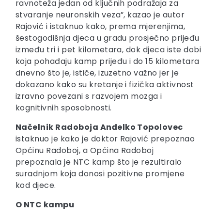
ravnoteža jedan od ključnih podražaja za
stvaranje neuronskih veza”, kazao je autor
Rajović i istaknuo kako, prema mjerenjima,
šestogodišnja djeca u gradu prosječno prijeđu
između tri i pet kilometara, dok djeca iste dobi
koja pohađaju kamp prijeđu i do 15 kilometara
dnevno što je, ističe, izuzetno važno jer je
dokazano kako su kretanje i fizička aktivnost
izravno povezani s razvojem mozga i
kognitivnih sposobnosti.
Načelnik Radoboja Anđelko Topolovec
istaknuo je kako je doktor Rajović prepoznao
Općinu Radoboj, a Općina Radoboj
prepoznala je NTC kamp što je rezultiralo
suradnjom koja donosi pozitivne promjene
kod djece.
O NTC kampu