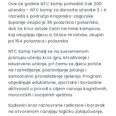
Ove će godine NTC kamp pohađati čak 200
učenika – NTC kamp za darovite učenike 3. i 4.
razreda s područja Krapinsko-zagorske
županije okupio je 36 polaznica i polaznika,
dok će kroz ostale četiri termine kampova,
koji okupljaju djecu iz čitave Hrvatske, okupiti
još 164 polaznica i polaznika.
NTC kamp temelji se na suvremenom
pristupu učenju kroz igru, istraživanje i
iskustveno učenje, pri čemu se djecu potiče
na razmišljanje, postavljanje pitanja i
samostalno pronalaženje rješenja. Program
objedinjuje edukativne, sportske i boravišne
aktivnosti u prirodi s ciljem razvoja kognitivnih,
motoričkih i socijalnih vještina.
Sudionici kroz raznovrsne radionice i boravak
na otvorenom razvijaju logičko zaključivanje,