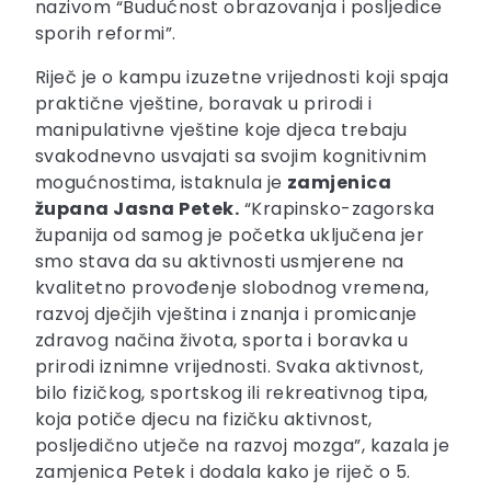
nazivom “Budućnost obrazovanja i posljedice
sporih reformi”.
Riječ je o kampu izuzetne vrijednosti koji spaja
praktične vještine, boravak u prirodi i
manipulativne vještine koje djeca trebaju
svakodnevno usvajati sa svojim kognitivnim
mogućnostima, istaknula je
zamjenica
župana Jasna Petek.
“Krapinsko-zagorska
županija od samog je početka uključena jer
smo stava da su aktivnosti usmjerene na
kvalitetno provođenje slobodnog vremena,
razvoj dječjih vještina i znanja i promicanje
zdravog načina života, sporta i boravka u
prirodi iznimne vrijednosti. Svaka aktivnost,
bilo fizičkog, sportskog ili rekreativnog tipa,
koja potiče djecu na fizičku aktivnost,
posljedično utječe na razvoj mozga”, kazala je
zamjenica Petek i dodala kako je riječ o 5.