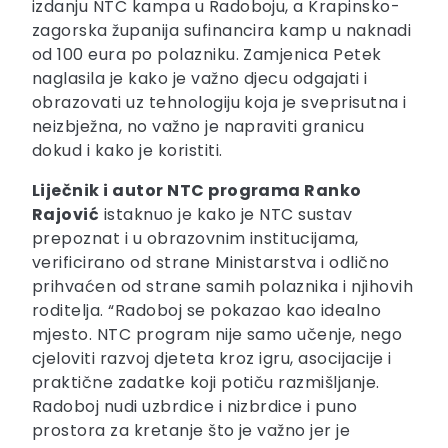
izdanju NTC kampa u Radoboju, a Krapinsko-
zagorska županija sufinancira kamp u naknadi
od 100 eura po polazniku. Zamjenica Petek
naglasila je kako je važno djecu odgajati i
obrazovati uz tehnologiju koja je sveprisutna i
neizbježna, no važno je napraviti granicu
dokud i kako je koristiti.
Liječnik i autor NTC programa Ranko
Rajović
istaknuo je kako je NTC sustav
prepoznat i u obrazovnim institucijama,
verificirano od strane Ministarstva i odlično
prihvaćen od strane samih polaznika i njihovih
roditelja. “Radoboj se pokazao kao idealno
mjesto. NTC program nije samo učenje, nego
cjeloviti razvoj djeteta kroz igru, asocijacije i
praktične zadatke koji potiču razmišljanje.
Radoboj nudi uzbrdice i nizbrdice i puno
prostora za kretanje što je važno jer je