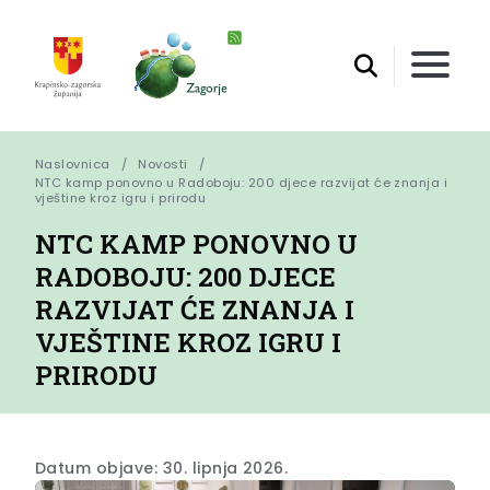
Naslovnica
Novosti
NTC kamp ponovno u Radoboju: 200 djece razvijat će znanja i 
vještine kroz igru i prirodu
NTC KAMP PONOVNO U
RADOBOJU: 200 DJECE
RAZVIJAT ĆE ZNANJA I
VJEŠTINE KROZ IGRU I
PRIRODU
Datum objave: 30. lipnja 2026.