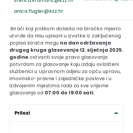
stefica.kramaric@kzz.hr
anica.flugler@kzz.hr
Birači koji prilikom dolaska na biračko mjesto
utvrde da nisu upisani u izvatke iz zaključenog
popisa birača mogu
na dan održavanja
drugog kruga glasovanja 12. siječnja 2025.
godine
ostvariti svoje pravo glasovanja
potvrdom za glasovanje koju izdaju ovlašteni
službenici u Upravnom odjelu za opću upravu,
imovinsko-pravne i zajedničke poslove i u
izdvojenim mjestima rada za sve vrijeme
glasovanja od
07:00 do 19:00 sati
.
Prilozi