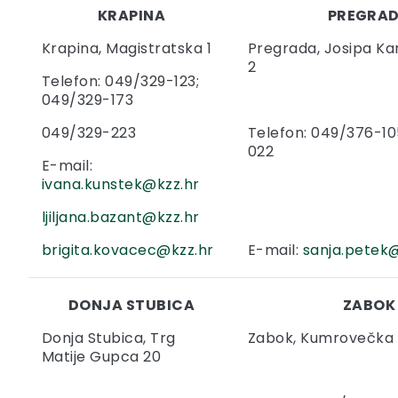
KRAPINA
PREGRA
Krapina, Magistratska 1
Pregrada, Josipa Ka
2
Telefon: 049/329-123;
049/329-173
049/329-223
Telefon: 049/376-10
022
E-mail:
ivana.kunstek@kzz.hr
ljiljana.bazant@kzz.hr
brigita.kovacec@kzz.hr
E-mail:
sanja.petek@
DONJA STUBICA
ZABOK
Donja Stubica, Trg
Zabok, Kumrovečka
Matije Gupca 20