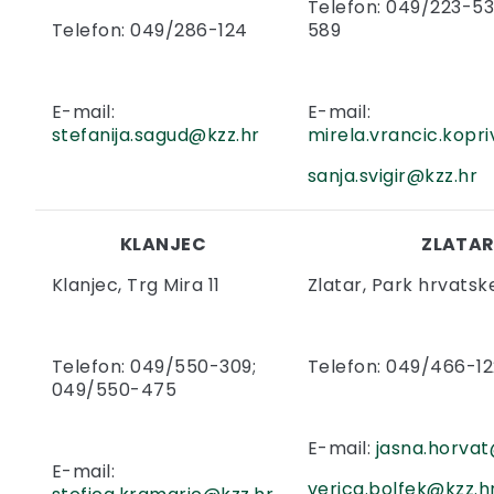
Telefon: 049/223-5
Telefon: 049/286-124
589
E-mail:
E-mail:
stefanija.sagud@kzz.hr
mirela.vrancic.kopr
sanja.svigir@kzz.hr
KLANJEC
ZLATA
Klanjec, Trg Mira 11
Zlatar, Park hrvatsk
Telefon: 049/550-309;
Telefon: 049/466-12
049/550-475
E-mail:
jasna.horvat
E-mail:
verica.bolfek@kzz.h