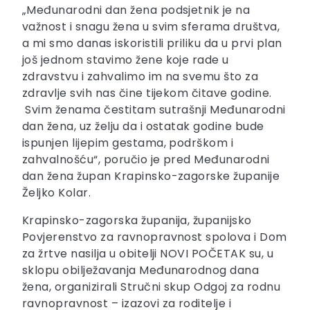
„Međunarodni dan žena podsjetnik je na
važnost i snagu žena u svim sferama društva,
a mi smo danas iskoristili priliku da u prvi plan
još jednom stavimo žene koje rade u
zdravstvu i zahvalimo im na svemu što za
zdravlje svih nas čine tijekom čitave godine.
Svim ženama čestitam sutrašnji Međunarodni
dan žena, uz želju da i ostatak godine bude
ispunjen lijepim gestama, podrškom i
zahvalnošću“, poručio je pred Međunarodni
dan žena župan Krapinsko-zagorske županije
Željko Kolar.
Krapinsko-zagorska županija, županijsko
Povjerenstvo za ravnopravnost spolova i Dom
za žrtve nasilja u obitelji NOVI POČETAK su, u
sklopu obilježavanja Međunarodnog dana
žena, organizirali Stručni skup Odgoj za rodnu
ravnopravnost – izazovi za roditelje i