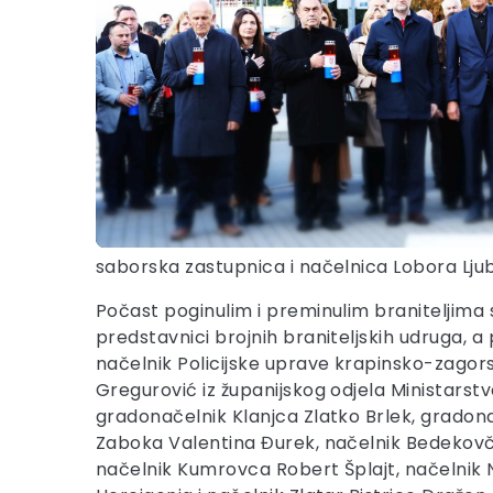
saborska zastupnica i načelnica Lobora Ljub
Počast poginulim i preminulim braniteljima s
predstavnici brojnih braniteljskih udruga, a 
načelnik Policijske uprave krapinsko-zagors
Gregurović iz županijskog odjela Ministarstva
gradonačelnik Klanjca Zlatko Brlek, grado
Zaboka Valentina Đurek, načelnik Bedekovči
načelnik Kumrovca Robert Šplajt, načelnik No