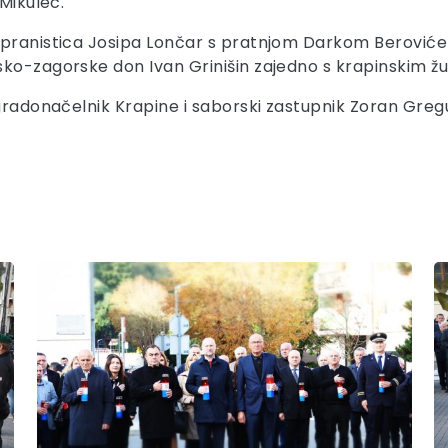
 Mikulec.
opranistica Josipa Lončar s pratnjom Darkom Beroviće
nsko-zagorske don Ivan Grinišin zajedno s krapinskim
 gradonačelnik Krapine i saborski zastupnik Zoran Gregu