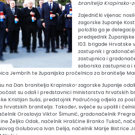
branitelja Krapinsko-z
Zajednički vijenac nos
zagorske županije Kost
položila ga je delegacija
predsjednik Županijske
103. brigade Hrvatske 
zastupnik i gradonačel
zastupnica i gradonač
saborska zastupnica i 
ica Jembrih te županijska pročelnica za branitelje Ma
u na Dan branitelja Krapinsko-zagorske županije odali 
počast su odali i predstavnici ministarstva hrvatskih br
ke Kristijan Suša, predstojnik Područnog odjela za po
 hrvatskih branitelja. Također, svijeće su upalili i čeln
načelnik Oroslavja Viktor Šimunić, gradonačelnik Pre
ne Željko Odak, načelnik Hrašćine Branko Tukač, načel
vog Golubovca Ivan Delija, načelnik Marije Bistrice Jo