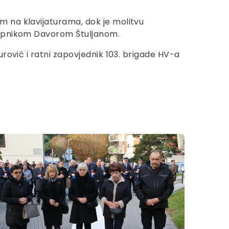
m na klavijaturama, dok je molitvu
 župnikom Davorom Štuljanom.
rović i ratni zapovjednik 103. brigade HV-a