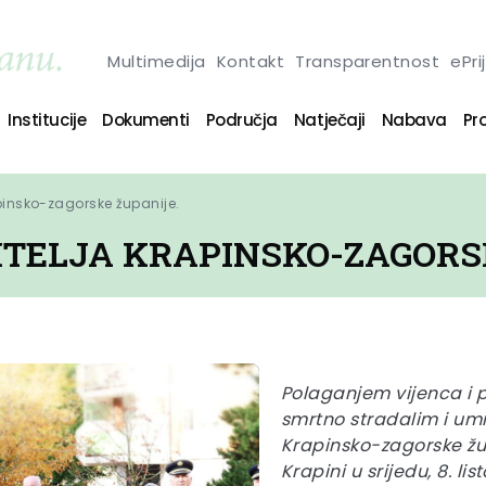
Multimedija
Kontakt
Transparentnost
ePri
Institucije
Dokumenti
Područja
Natječaji
Nabava
Pro
apinsko-zagorske županije.
ITELJA KRAPINSKO-ZAGORS
Polaganjem vijenca i 
smrtno stradalim i umr
Krapinsko-zagorske žu
Krapini u srijedu, 8. l