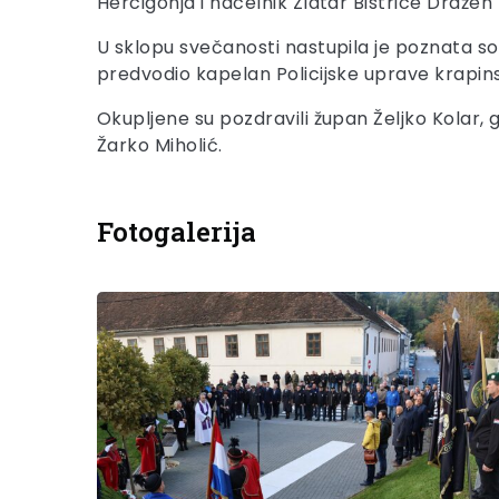
Hercigonja i načelnik Zlatar Bistrice Dražen
U sklopu svečanosti nastupila je poznata s
predvodio kapelan Policijske uprave krapi
Okupljene su pozdravili župan Željko Kolar,
Žarko Miholić.
Fotogalerija