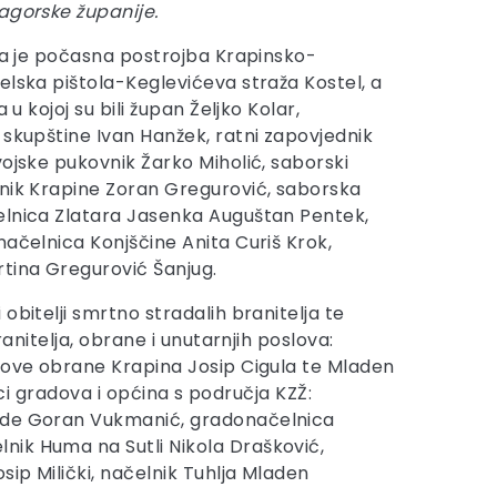
agorske županije.
ila je počasna postrojba Krapinsko-
elska pištola-Keglevićeva straža Kostel, a
 u kojoj su bili župan Željko Kolar,
 skupštine Ivan Hanžek, ratni zapovjednik
vojske pukovnik Žarko Miholić, saborski
nik Krapine Zoran Gregurović, saborska
elnica Zlatara Jasenka Auguštan Pentek,
načelnica Konjščine Anita Curiš Krok,
rtina Gregurović Šanjug.
obitelji smrtno stradalih branitelja te
anitelja, obrane i unutarnjih poslova:
slove obrane Krapina Josip Cigula te Mladen
ici gradova i općina s područja KZŽ:
grade Goran Vukmanić, gradonačelnica
nik Huma na Sutli Nikola Drašković,
sip Milički, načelnik Tuhlja Mladen