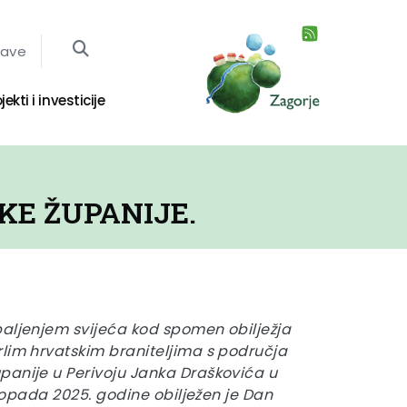
jave
jekti i investicije
KE ŽUPANIJE.
paljenjem svijeća kod spomen obilježja
lim hrvatskim braniteljima s područja
panije u Perivoju Janka Draškovića u
istopada 2025. godine obilježen je Dan