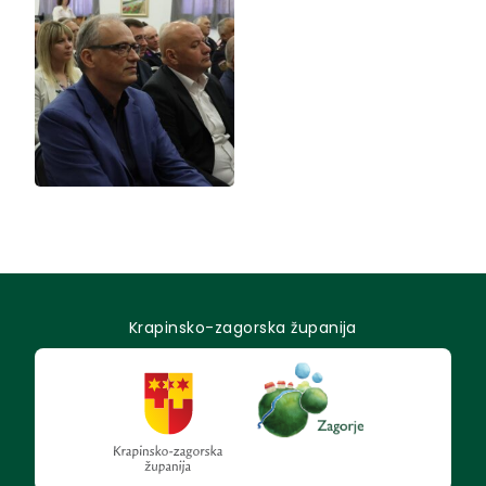
Krapinsko-zagorska županija