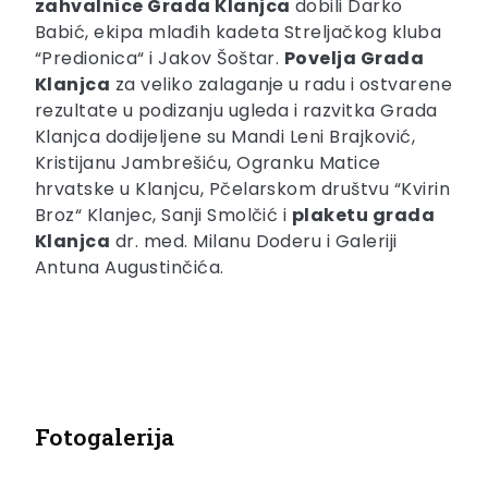
zahvalnice Grada Klanjca
dobili Darko
Babić, ekipa mlađih kadeta Streljačkog kluba
“Predionica“ i Jakov Šoštar.
Povelja Grada
Klanjca
za veliko zalaganje u radu i ostvarene
rezultate u podizanju ugleda i razvitka Grada
Klanjca dodijeljene su Mandi Leni Brajković,
Kristijanu Jambrešiću, Ogranku Matice
hrvatske u Klanjcu, Pčelarskom društvu “Kvirin
Broz“ Klanjec, Sanji Smolčić i
p
laketu grada
Klanjca
dr. med. Milanu Doderu i Galeriji
Antuna Augustinčića.
Fotogalerija