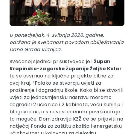
U ponedjeljak, 4. svibnja 2026. godine,
održana je svečanost povodom obilježavanja
Dana Grada Klanjca.
Svečanoj sjednici prisustvovao je i
župan
Krapinsko-zagorske županije Željko Kolar
te se osvrnuo na ključne projekte bitne za
ovaj kraj. “Polako se stvaraju uvjeti za
proširenje i dogradnju škole. Kako bi se stvorili
uvjeti za jednosmjensku nastavu moramo
dograditi 2 učionice i 2 kabineta, veću kuhinju i
blagavaonu, a s novostečenom površinom je
to moguće. Dom zdravlja KZŽ će se prijaviti na
natječaj Fonda za zaštitu okoliša i energetsku
učinkovitost u kolovozu za cjelovitu