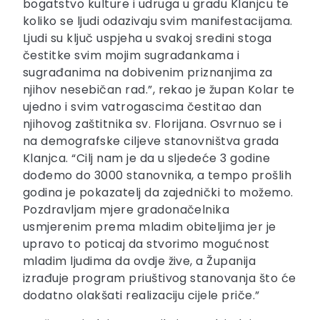
bogatstvo kulture i udruga u gradu Klanjcu te
koliko se ljudi odazivaju svim manifestacijama.
Ljudi su ključ uspjeha u svakoj sredini stoga
čestitke svim mojim sugrađankama i
sugrađanima na dobivenim priznanjima za
njihov nesebičan rad.”, rekao je župan Kolar te
ujedno i svim vatrogascima čestitao dan
njihovog zaštitnika sv. Florijana. Osvrnuo se i
na demografske ciljeve stanovništva grada
Klanjca. “Cilj nam je da u sljedeće 3 godine
dođemo do 3000 stanovnika, a tempo prošlih
godina je pokazatelj da zajednički to možemo.
Pozdravljam mjere gradonačelnika
usmjerenim prema mladim obiteljima jer je
upravo to poticaj da stvorimo mogućnost
mladim ljudima da ovdje žive, a Županija
izrađuje program priuštivog stanovanja što će
dodatno olakšati realizaciju cijele priče.”