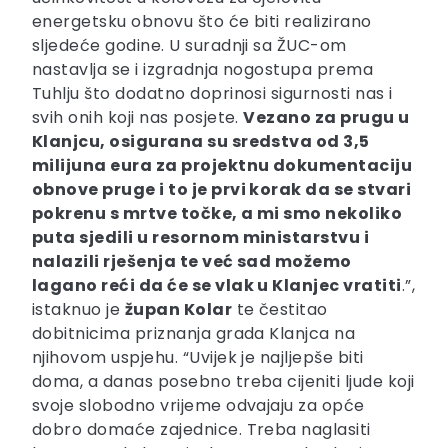
energetsku obnovu što će biti realizirano
sljedeće godine. U suradnji sa ŽUC-om
nastavlja se i izgradnja nogostupa prema
Tuhlju što dodatno doprinosi sigurnosti nas i
svih onih koji nas posjete.
Vezano za prugu u
Klanjcu, osigurana su sredstva od 3,5
milijuna eura za projektnu dokumentaciju
obnove pruge i to je prvi korak da se stvari
pokrenu s mrtve točke, a mi smo nekoliko
puta sjedili u resornom ministarstvu i
nalazili rješenja te već sad možemo
lagano reći da će se vlak u Klanjec vratiti
.”,
istaknuo je
župan Kolar
te čestitao
dobitnicima priznanja grada Klanjca na
njihovom uspjehu. “Uvijek je najljepše biti
doma, a danas posebno treba cijeniti ljude koji
svoje slobodno vrijeme odvajaju za opće
dobro domaće zajednice. Treba naglasiti