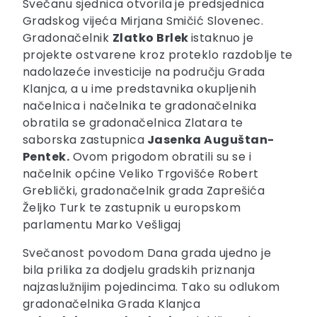
Svečanu sjednica otvorila je predsjednica
Gradskog vijeća Mirjana Smičić Slovenec.
Gradonačelnik
Zlatko Brlek
istaknuo je
projekte ostvarene kroz proteklo razdoblje te
nadolazeće investicije na području Grada
Klanjca, a u ime predstavnika okupljenih
načelnica i načelnika te gradonačelnika
obratila se gradonačelnica Zlatara te
saborska zastupnica
Jasenka Auguštan-
Pentek.
Ovom prigodom obratili su se i
načelnik općine Veliko Trgovišće Robert
Greblički, gradonačelnik grada Zaprešića
Željko Turk te zastupnik u europskom
parlamentu Marko Vešligaj
Svečanost povodom Dana grada ujedno je
bila prilika za dodjelu gradskih priznanja
najzaslužnijim pojedincima. Tako su odlukom
gradonačelnika Grada Klanjca