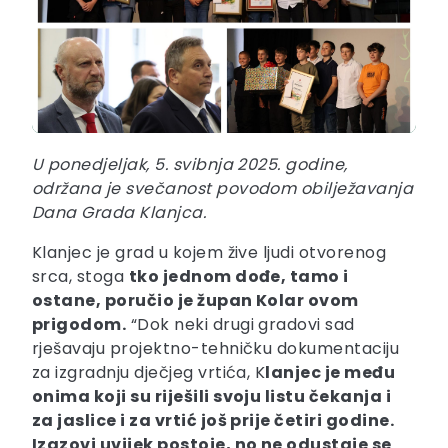
U ponedjeljak, 5. svibnja 2025. godine,
održana je svečanost povodom obilježavanja
Dana Grada Klanjca.
Klanjec je grad u kojem žive ljudi otvorenog
srca, stoga
tko jednom dođe, tamo i
ostane, poručio je župan Kolar ovom
prigodom.
“Dok neki drugi gradovi sad
rješavaju projektno-tehničku dokumentaciju
za izgradnju dječjeg vrtića, K
lanjec je među
onima koji su riješili svoju listu čekanja i
za jaslice i za vrtić još prije četiri godine.
Izazovi uvijek postoje, no ne odustaje se