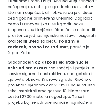
Kupili smo i rodnu kuću Antuna Augustinčića –
našeg najpoznatijeg sugrađanina u svijetu –
što nam daje čast, ali i obvezu da je u iduće
četiri godine primjereno uredimo. Dogradit
ćemo i Osnovnu školu te izgraditi novu
blagovaonicu i knjižnicu čime će se osloboditi
prostor za jednosmjensku nastavu i osigurati
kvalitetniji uvjeti za djecu.
To nam je
zadatak, posao i to radimo
“, poručio je
župan Kolar.
Gradonačelnik
Zlatko Brlek istaknuo je
neke od projekata
. “Najznačajniji projekt je
sasvim sigurno konstruktivna, energetska i
cjelovita obnova Brozove zgrade. Riječ je o
projektu vrijednom oko 2,2 milijuna eura. Isto
tako, asfaltirali smo gotovo 10 kilometara
cesta i 2700 metara nogostupa. Tu su i
projekti koji se odnose na naše najmlađe, a