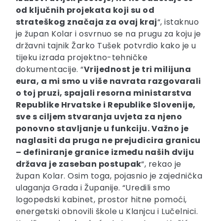
od ključnih projekata koji su od
strateškog značaja za ovaj kraj
“, istaknuo
je župan Kolar i osvrnuo se na prugu za koju je
državni tajnik Žarko Tušek potvrdio kako je u
tijeku izrada projektno-tehničke
dokumentacije. “
Vrijednost je tri milijuna
eura, a mi smo u više navrata razgovarali
o toj pruzi, spajali resorna ministarstva
Republike Hrvatske i Republike Slovenije,
sve s ciljem stvaranja uvjeta za njeno
ponovno stavljanje u funkciju. Važno je
naglasiti da pruga ne prejudicira granicu
– definiranje granice između naših dviju
država je zaseban postupak
“, rekao je
župan Kolar. Osim toga, pojasnio je zajednička
ulaganja Grada i Županije. “Uredili smo
logopedski kabinet, prostor hitne pomoći,
energetski obnovili škole u Klanjcu i Lučelnici.