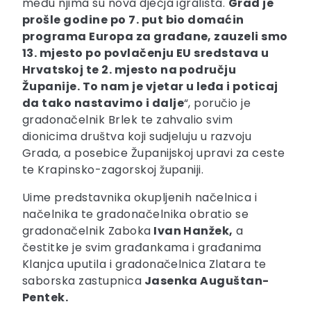
među njima su nova dječja igrališta.
Grad je
prošle godine po 7. put bio domaćin
programa Europa za građane, zauzeli smo
13. mjesto po povlačenju EU sredstava u
Hrvatskoj te 2. mjesto na području
Županije. To nam je vjetar u leđa i poticaj
da tako nastavimo i dalje
“, poručio je
gradonačelnik Brlek te zahvalio svim
dionicima društva koji sudjeluju u razvoju
Grada, a posebice Županijskoj upravi za ceste
te Krapinsko-zagorskoj županiji.
Uime predstavnika okupljenih načelnica i
načelnika te gradonačelnika obratio se
gradonačelnik Zaboka
Ivan Hanžek,
a
čestitke je svim građankama i građanima
Klanjca uputila i gradonačelnica Zlatara te
saborska zastupnica
Jasenka Auguštan-
Pentek.