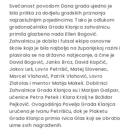
Svečanost povodom Dana grada ujedno je
bila prilika za dodjelu gradskih priznanja
najzaslužnijim pojedincima. Tako je odlukom
gradonačelnika Grada Klanjca zahvalnicu
primila glazbena nada Ellen Bogović.
Zahvalnicu je dobila i futsal ekipa osnovne
škole koja je bila najbolja na županijskoj razini i
plasirala se na državno natjecanje, a čine je
David Bogović, Janko Broz, David Kapčić,
Jakov Leš, Lovro Petrišić, Matej Slovenec,
Marcel Vlahović, Patrik Vlahović, Lovro
Zlatolas i mentor Matija Makek. Dobitnici
Zahvalnice Grada Klanjca su i Marijan Gašpar,
učenice Petra Petek i Klara Kralj te Božidar
Pejković. Ovogodišnja Povelja Grada Klanjca
uručena je Ivanu Petrišiću, dok je Plaketu
Grada Klanjca primio Ivica Glas koji se obratio
uime svih nagrađenih.