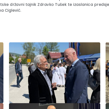
atske državni tajnik Zdravko Tušek te izaslanica pred
a Ciglević.