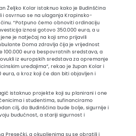
 Željko Kolar istaknuo kako je Budinščina
di i osvrnuo se na ulaganja Krapinsko-
ćinu. “Potpuno ćemo obnoviti ordinaciju
vesticija iznosi gotovo 350.000 eura, a u
ene je natječaj na koji smo prijavili
ulante Doma zdravlja čija je vrijednost
e 100.000 eura bespovratnih sredstava, a
ovukli iz europskih sredstava za opremanje
inskim uređajima”, rekao je župan Kolar i
ura, a kroz koji će dan biti objavljen i
ić istaknuo projekte koji su planirani i one
 učenicima i studentima, sufinanciramo
dan cilj, da Budinščina bude bolje, sigurnije i
voju budućnost, a stariji sigurnost i
 Presečki, a okupljenima su se obratili i