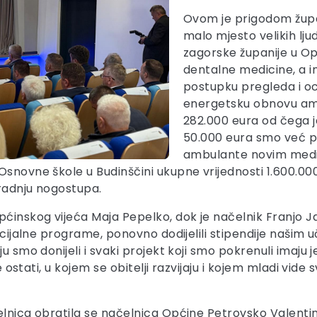
Ovom je prigodom župan
malo mjesto velikih lju
zagorske županije u Op
dentalne medicine, a in
postupku pregleda i ocj
energetsku obnovu amb
282.000 eura od čega j
50.000 eura smo već p
ambulante novim medic
snovne škole u Budinščini ukupne vrijednosti 1.600.000 e
gradnju nogostupa.
ćinskog vijeća Maja Pepelko, dok je načelnik Franjo Jag
socijalne programe, ponovno dodijelili stipendije našim
 smo donijeli i svaki projekt koji smo pokrenuli imaju je
e ostati, u kojem se obitelji razvijaju i kojem mladi vide s
lnica obratila se načelnica Općine Petrovsko Valentina