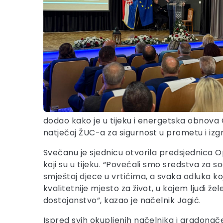
dodao kako je u tijeku i energetska obnova O
natječaj ŽUC-a za sigurnost u prometu i iz
Svečanu je sjednicu otvorila predsjednica Op
koji su u tijeku. “Povećali smo sredstva za 
smještaj djece u vrtićima, a svaka odluka koju
kvalitetnije mjesto za život, u kojem ljudi žel
dostojanstvo”, kazao je načelnik Jagić.
Ispred svih okupljenih načelnika i gradonače