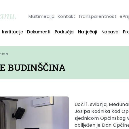
Multimedija
Kontakt
Transparentnost
ePri
Institucije
Dokumenti
Područja
Natječaji
Nabava
Pro
ščina
E BUDINŠČINA
Uoči 1. svibnja, Međun
Josipa Radnika kad Opć
sjednicom Općinskog vi
obilježen je Dan Općin