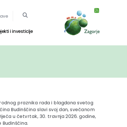
jave
jekti i investicije
arodnog praznika rada i blagdana svetog
ina Budinščina slavi svoj dan, svečanom
jeća u četvrtak, 30. travnja 2026. godine,
e Budinščina.