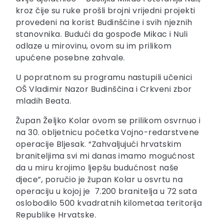
kroz čije su ruke prošli brojni vrijedni projekti
provedeni na korist Budinšćine i svih njeznih
stanovnika. Budući da gospođe Mikac i Nuli
odlaze u mirovinu, ovom su im prilikom
upućene posebne zahvale.
U popratnom su programu nastupili učenici
OŠ Vladimir Nazor Budinščina i Crkveni zbor
mladih Beata.
Župan Željko Kolar ovom se prilikom osvrnuo i
na 30. obljetnicu početka Vojno-redarstvene
operacije Bljesak. “Zahvaljujući hrvatskim
braniteljima svi mi danas imamo mogućnost
da u miru krojimo ljepšu budućnost naše
djece”, poručio je župan Kolar u osvrtu na
operaciju u kojoj je 7.200 branitelja u 72 sata
oslobodilo 500 kvadratnih kilometaa teritorija
Republike Hrvatske.