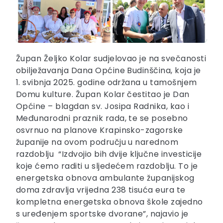
Župan Željko Kolar sudjelovao je na svečanosti
obilježavanja Dana Općine Budinščina, koja je
1. svibnja 2025. godine održana u tamošnjem
Domu kulture. Župan Kolar čestitao je Dan
Općine – blagdan sv. Josipa Radnika, kao i
Međunarodni praznik rada, te se posebno
osvrnuo na planove Krapinsko-zagorske
županije na ovom području u narednom
razdoblju “Izdvojio bih dvije ključne investicije
koje ćemo raditi u sljedećem razdoblju. To je
energetska obnova ambulante županijskog
doma zdravlja vrijedna 238 tisuća eura te
kompletna energetska obnova škole zajedno
s uređenjem sportske dvorane”, najavio je