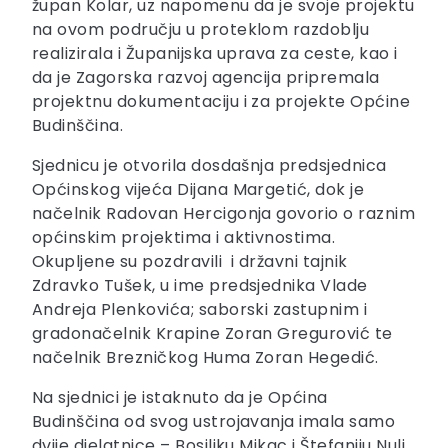
župan Kolar, uz napomenu da je svoje projektu
na ovom području u proteklom razdoblju
realizirala i Županijska uprava za ceste, kao i
da je Zagorska razvoj agencija pripremala
projektnu dokumentaciju i za projekte Općine
Budinščina.
Sjednicu je otvorila dosdašnja predsjednica
Općinskog vijeća Dijana Margetić, dok je
načelnik Radovan Hercigonja govorio o raznim
općinskim projektima i aktivnostima.
Okupljene su pozdravili i državni tajnik
Zdravko Tušek, u ime predsjednika Vlade
Andreja Plenkovića; saborski zastupnim i
gradonačelnik Krapine Zoran Gregurović te
načelnik Brezničkog Huma Zoran Hegedić.
Na sjednici je istaknuto da je Općina
Budinščina od svog ustrojavanja imala samo
dvije djelatnice – Bosiljku Mikac i Štefaniju Nuli,