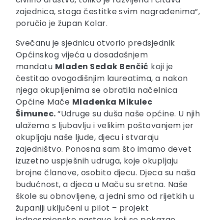
zajednica, stoga čestitke svim nagrađenima”,
poručio je župan Kolar.
Svečanu je sjednicu otvorio predsjednik
Općinskog vijeća u dosadašnjem
mandatu
Mladen Sedak Benčić
koji je
čestitao ovogodišnjim laureatima, a nakon
njega okupljenima se obratila načelnica
Općine Mače
Mladenka Mikulec
Šimunec.
“Udruge su duša naše općine. U njih
ulažemo s ljubavlju i velikim poštovanjem jer
okupljaju naše ljude, djecu i stvaraju
zajedništvo. Ponosna sam što imamo devet
izuzetno uspješnih udruga, koje okupljaju
brojne članove, osobito djecu. Djeca su naša
budućnost, a djeca u Maču su sretna. Naše
škole su obnovljene, a jedni smo od rijetkih u
županiji uključeni u pilot – projekt
jednosmjenske nastave koji se pokazao