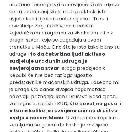
uređene i energetski obnovljene škole i djeca
će i u područnoj školi imati praktički iste
uvjete kao i djeca u matičnoj školi. Tu su i
investicije Zagorskih voda u našem
zajedničkom programu za visoke zone i niz
drugih stvari koje se događaju u ovom
trenutku u Maču. Ono što je isto tako bitno su
udruge i
to da četvrtina ljudi aktivno
sudjeluje u radu tih udruga je
nevjerojatna stvar
, stoga predsjednik
Republike nije bez razloga ugostio
predstavnike mačanskih udruga. Posebno mi
je drago što danas dvojica nogometaša
dobivaju priznanja, kao i Društvo Naša djeca,
vatrogasci, šahisti i KUD,
što dovoljno govori
o tome koliko je razvijeno civilno društvo
ovdje u našem Maču
. U zapadnoeuropskim
zemljama se govori da koliko je razvijeno
civilno društvo, toliko je razvijena i čitava