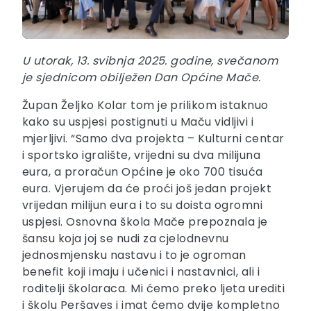
U utorak, 13. svibnja 2025. godine, svečanom
je sjednicom obilježen Dan Općine Mače.
Župan Željko Kolar tom je prilikom istaknuo
kako su uspjesi postignuti u Maču vidljivi i
mjerljivi. “Samo dva projekta – Kulturni centar
i sportsko igralište, vrijedni su dva milijuna
eura, a proračun Općine je oko 700 tisuća
eura. Vjerujem da će proći još jedan projekt
vrijedan milijun eura i to su doista ogromni
uspjesi. Osnovna škola Mače prepoznala je
šansu koja joj se nudi za cjelodnevnu
jednosmjensku nastavu i to je ogroman
benefit koji imaju i učenici i nastavnici, ali i
roditelji školaraca. Mi ćemo preko ljeta urediti
i školu Peršaves i imat ćemo dvije kompletno