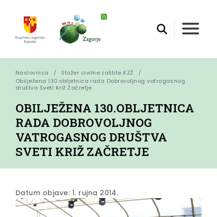
Naslovnica
Stožer civilne zaštite KZŽ
Obilježena 130.obljetnica rada Dobrovoljnog vatrogasnog 
društva Sveti Križ Začretje
OBILJEŽENA 130.OBLJETNICA
RADA DOBROVOLJNOG
VATROGASNOG DRUŠTVA
SVETI KRIŽ ZAČRETJE
Datum objave: 1. rujna 2014.