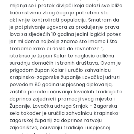
mijenja se i protok divljači koja dolazi sve bliže
kućanstvima zbog čega je potrebno što
aktivnije kontrolirati populaciju. Smatram da
je potpisivanje ugovora za produljenje prava
lova za sljedećih 10 godina jedini logički potez
jer mi doma najbolje znamo što imamo i što
trebamo kako bi došlo do ravnoteže.”,
istaknuo je župan Kolar te naglasio odličnu
suradnju domaćih i stranih društava. Ovom je
prigodom župan Kolar i uručio zahvalnicu
Krapinsko-zagorske županije Lovačkoj udruzi
povodom 80 godina uspješnog djelovanja,
zaštite prirode i očuvanja lovačkih tradicija te
doprinos zajednici i promociji svog mjesta i
Županije. Lovačka udruga Srnjak – Zagorska
sela također je uručila zahvalnicu Krapinsko-
zagorskoj županiji za doprinos razvoju
zajedništva, očuvanju tradicije i uspješnoj