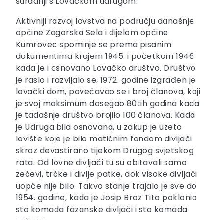
suradnji s Lovačkom udrugom.
Aktivniji razvoj lovstva na području današnje
općine Zagorska Sela i dijelom općine
Kumrovec spominje se prema pisanim
dokumentima krajem 1945. i početkom 1946
kada je i osnovano Lovačko društvo. Društvo
je raslo i razvijalo se, 1972. godine izgrađen je
lovački dom, povećavao se i broj članova, koji
je svoj maksimum dosegao 80tih godina kada
je tadašnje društvo brojilo 100 članova. Kada
je Udruga bila osnovana, u zakup je uzeto
lovište koje je bilo matičnim fondom divljači
skroz devastirano tijekom Drugog svjetskog
rata. Od lovne divljači tu su obitavali samo
zečevi, trčke i divlje patke, dok visoke divljači
uopće nije bilo. Takvo stanje trajalo je sve do
1954. godine, kada je Josip Broz Tito poklonio
sto komada fazanske divljači i sto komada