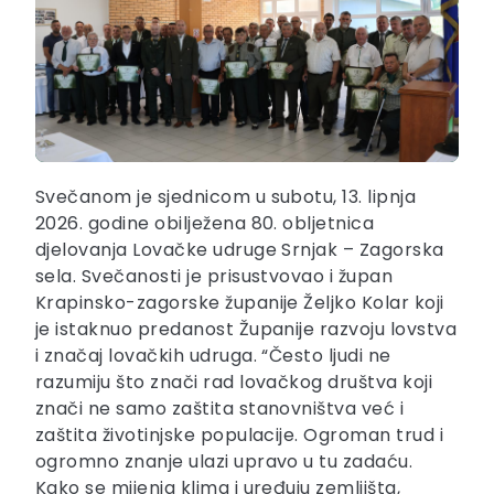
Svečanom je sjednicom u subotu, 13. lipnja
2026. godine obilježena 80. obljetnica
djelovanja Lovačke udruge Srnjak – Zagorska
sela. Svečanosti je prisustvovao i župan
Krapinsko-zagorske županije Željko Kolar koji
je istaknuo predanost Županije razvoju lovstva
i značaj lovačkih udruga. “Često ljudi ne
razumiju što znači rad lovačkog društva koji
znači ne samo zaštita stanovništva već i
zaštita životinjske populacije. Ogroman trud i
ogromno znanje ulazi upravo u tu zadaću.
Kako se mijenja klima i uređuju zemljišta,