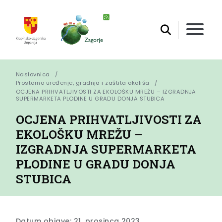
Naslovnica
Prostorno uređenje, gradnja i zaštita okoliša
OCJENA PRIHVATLJIVOSTI ZA EKOLOŠKU MREŽU – IZGRADNJA 
SUPERMARKETA PLODINE U GRADU DONJA STUBICA
OCJENA PRIHVATLJIVOSTI ZA
EKOLOŠKU MREŽU –
IZGRADNJA SUPERMARKETA
PLODINE U GRADU DONJA
STUBICA
Datum objave: 21. prosinca 2023.