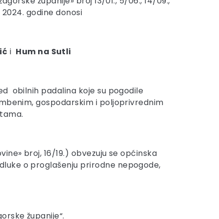
gorske županije» broj 13/01., 5/06., 14/09.,
ja 2024. godine donosi
ić
i
Hum na Sutli
d obilnih padalina koje su pogodile
tambenim, gospodarskim i poljoprivrednim
stama.
ine» broj, 16/19.) obvezuju se općinska
dluke o proglašenju prirodne nepogode,
orske županije“.