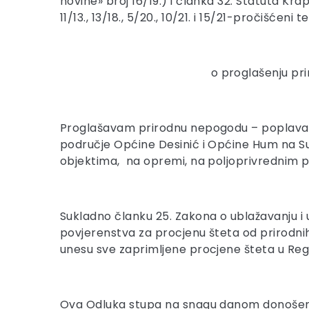
novine» broj 16/19.) i članka 32. Statuta Kra
11/13., 13/18., 5/20., 10/21. i 15/21-pročišće
o proglašenju p
Proglašavam prirodnu nepogodu – poplava za
područje Općine Desinić i Općine Hum na Su
objektima, na opremi, na poljoprivrednim
Sukladno članku 25. Zakona o ublažavanju i 
povjerenstva za procjenu šteta od prirodn
unesu sve zaprimljene procjene šteta u Regi
Ova Odluka stupa na snagu danom donošenja 