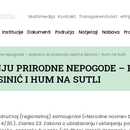
Multimedija
Kontakt
Transparentnost
ePri
Institucije
Dokumenti
Područja
Natječaji
Nabava
Pro
ne nepogode – poplava za područja općina Desinić i  Hum na Sutli
JU PRIRODNE NEPOGODE – 
INIĆ I HUM NA SUTLI
dručnoj (regionalnoj) samoupravi («Narodne novine» broj 
19. i 144/20.), članka 23. Zakona o ublažavanju i uklanjan