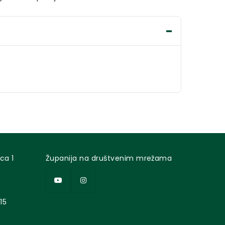
ca 1
Županija na društvenim mrežama
15