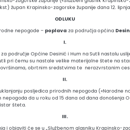
pinsko-zagorske županije («Službeni glasnik Krapinsko-za
ni tekst) župan Krapinsko-zagorske županije dana 12. lipn
ODLUKU
rirodne nepogode –
poplava
za područja općina
Desin
I.
 područje Općine Desinić i Hum na Sutli nastalu uslije
tli pri čemu su nastale velike materijalne štete na s
 površinama, obrtnim sredstvima te nerazvrstanim ce
II.
uklanjanju posljedica prirodnih nepogoda («Narodne nov
ih nepogoda da u roku od 15 dana od dana donošenja O
star šteta.
III.
i objaviti će se u „Službenom glasniku Krapinsko-zag