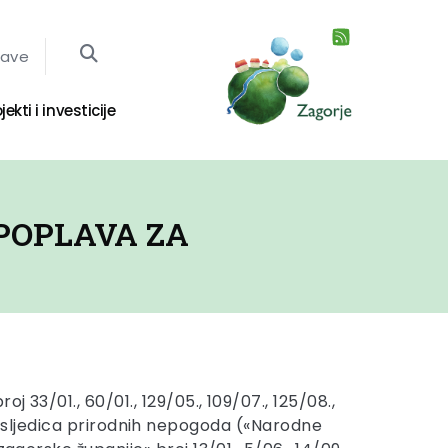
jave
jekti i investicije
POPLAVA ZA
33/01., 60/01., 129/05., 109/07., 125/08.,
ju posljedica prirodnih nepogoda («Narodne