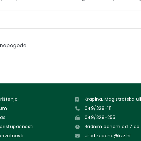
e nepogode
orištenja
Krapina, Magistratska uli
sum
049/329-111
nas
049/329-255
 pristupačnosti
Radnim danom od 7 do 
 privatnosti
ured.zupana@kzz.hr