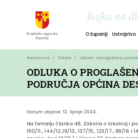
O županiji
Ustrojstvo
Naslovnica
Ostalo
Odluka  o proglašenju prirod
ODLUKA O PROGLAŠEN
PODRUČJA OPĆINA DES
Datum objave: 12. lipnja 2024.
Na temelju članka 48. Zakona o lokalnoj i po
150/11., 144/12.,19/13., 137/15., 123/17., 98/