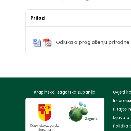
Prilozi
Odluka o proglašenju prirodn
Krapinsko-zagorska županija
Uvjeti k
Impres
Pitajte 
Izjava o
Politika