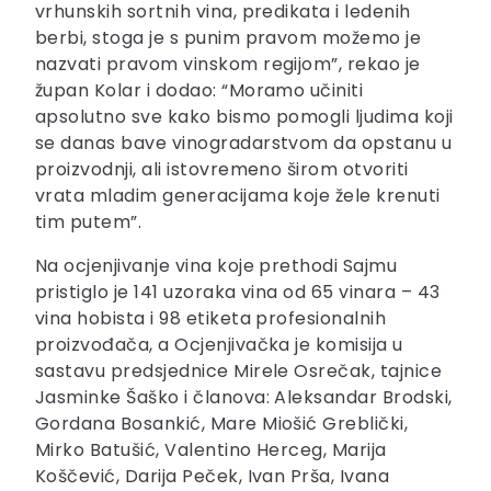
vrhunskih sortnih vina, predikata i ledenih
berbi, stoga je s punim pravom možemo je
nazvati pravom vinskom regijom”, rekao je
župan Kolar i dodao: “Moramo učiniti
apsolutno sve kako bismo pomogli ljudima koji
se danas bave vinogradarstvom da opstanu u
proizvodnji, ali istovremeno širom otvoriti
vrata mladim generacijama koje žele krenuti
tim putem”.
Na ocjenjivanje vina koje prethodi Sajmu
pristiglo je 141 uzoraka vina od 65 vinara – 43
vina hobista i 98 etiketa profesionalnih
proizvođača, a Ocjenjivačka je komisija u
sastavu predsjednice Mirele Osrečak, tajnice
Jasminke Šaško i članova: Aleksandar Brodski,
Gordana Bosankić, Mare Miošić Greblički,
Mirko Batušić, Valentino Herceg, Marija
Koščević, Darija Peček, Ivan Prša, Ivana