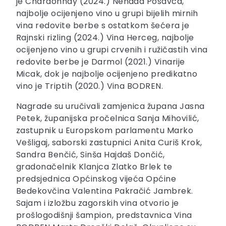
je Chardonnay (2024.) Nenada Posavca,
najbolje ocijenjeno vino u grupi bijelih mirnih
vina redovite berbe s ostatkom šećera je
Rajnski rizling (2024.) Vina Herceg, najbolje
ocijenjeno vino u grupi crvenih i ružičastih vina
redovite berbe je Darmol (2021.) Vinarije
Micak, dok je najbolje ocijenjeno predikatno
vino je Triptih (2020.) Vina BODREN.
Nagrade su uručivali zamjenica župana Jasna
Petek, županijska pročelnica Sanja Mihovilić,
zastupnik u Europskom parlamentu Marko
Vešligaj, saborski zastupnici Anita Curiš Krok,
Sandra Benčić, Sinša Hajdaš Dončić,
gradonačelnik Klanjca Zlatko Brlek te
predsjednica Općinskog vijeća Općine
Bedekovčina Valentina Pakračić Jambrek.
Sajam i izložbu zagorskih vina otvorio je
prošlogodišnji šampion, predstavnica Vina