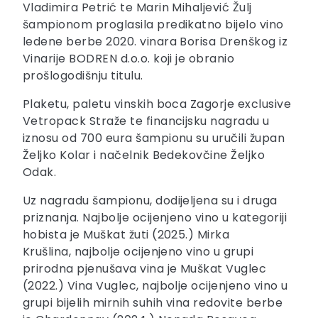
Vladimira Petrić te Marin Mihaljević Žulj
šampionom proglasila predikatno bijelo vino
ledene berbe 2020. vinara Borisa Drenškog iz
Vinarije BODREN d.o.o. koji je obranio
prošlogodišnju titulu.
Plaketu, paletu vinskih boca Zagorje exclusive
Vetropack Straže te financijsku nagradu u
iznosu od 700 eura šampionu su uručili župan
Željko Kolar i načelnik Bedekovčine Željko
Odak.
Uz nagradu šampionu, dodijeljena su i druga
priznanja. Najbolje ocijenjeno vino u kategoriji
hobista je Muškat žuti (2025.) Mirka
Krušlina, najbolje ocijenjeno vino u grupi
prirodna pjenušava vina je Muškat Vuglec
(2022.) Vina Vuglec, najbolje ocijenjeno vino u
grupi bijelih mirnih suhih vina redovite berbe