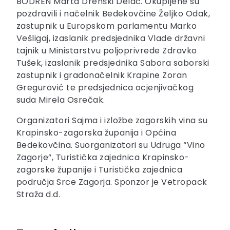
BODREN Marta Drenški Delač. Okupljene su
pozdravili i načelnik Bedekovčine Željko Odak,
zastupnik u Europskom parlamentu Marko
Vešligaj, izaslanik predsjednika Vlade državni
tajnik u Ministarstvu poljoprivrede Zdravko
Tušek, izaslanik predsjednika Sabora saborski
zastupnik i gradonačelnik Krapine Zoran
Gregurović te predsjednica ocjenjivačkog
suda Mirela Osrečak.
Organizatori Sajma i izložbe zagorskih vina su
Krapinsko-zagorska županija i Općina
Bedekovčina. Suorganizatori su Udruga “Vino
Zagorje”, Turistička zajednica Krapinsko-
zagorske županije i Turistička zajednica
područja Srce Zagorja. Sponzor je Vetropack
Straža d.d.