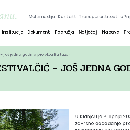
Multimedija
Kontakt
Transparentnost
ePri
Institucije
Dokumenti
Područja
Natječaji
Nabava
Pro
 – još jedna godina projekta Baltazar
STIVALČIĆ – JOŠ JEDNA G
U Klanjcu je 8. lipnja 2
završno događanje proj