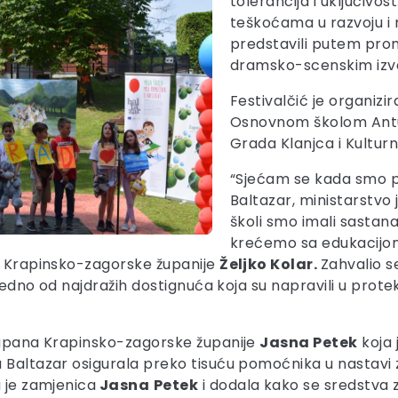
tolerancija i uključivo
teškoćama u razvoju i n
predstavili putem prom
dramsko-scenskim iz
Festivalčić je organizi
Osnovnom školom Antun
Grada Klanjca i Kultur
“Sjećam se kada smo pr
Baltazar, ministarstvo 
školi smo imali sastan
krećemo sa edukacijom
an Krapinsko-zagorske županije
Željko Kolar.
Zahvalio 
o jedno od najdražih dostignuća koja su napravili u pro
 župana Krapinsko-zagorske županije
Jasna Petek
koja 
 Baltazar osigurala preko tisuću pomoćnika u nastavi 
a je zamjenica
Jasna
Petek
i dodala kako se sredstva z