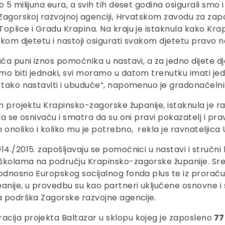
 5 milijuna eura, a svih tih deset godina osigurali smo 
 Zagorskoj razvojnoj agenciji, Hrvatskom zavodu za zap
Toplice i Gradu Krapina. Na kraju je istaknula kako Kr
akom djetetu i nastoji osigurati svakom djetetu pravo 
aća puni iznos pomoćnika u nastavi, a za jedno dijete 
mo biti jednaki, svi moramo u datom trenutku imati je
 tako nastaviti i ubuduće”, napomenuo je gradonačelni
em projektu Krapinsko-zagorske županije, istaknula je 
la se osnivaču i smatra da su oni pravi pokazatelj i pra
noliko i koliko mu je potrebno, rekla je ravnateljica
4./2015. zapošljavaju se pomoćnici u nastavi i stručni
 školama na području Krapinsko-zagorske županije. Sr
 odnosno Europskog socijalnog fonda plus te iz prorač
anije, u provedbu su kao partneri uključene osnovne i 
ja podrška Zagorske razvojne agencije.
cija projekta Baltazar u sklopu kojeg je zaposleno
77