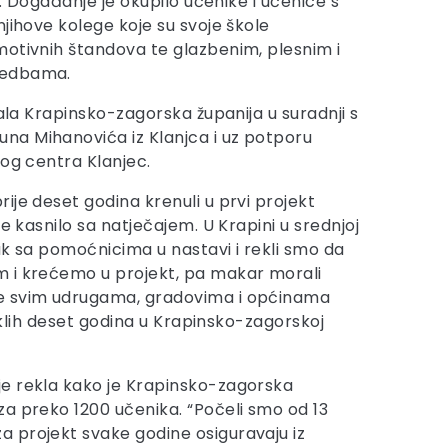
st. Događanje je okupilo učenike i učenice s
jihove kolege koje su svoje škole
otivnih štandova te glazbenim, plesnim i
vedbama.
rala Krapinsko-zagorska županija u suradnji s
a Mihanovića iz Klanjca i uz potporu
nog centra Klanjec.
ije deset godina krenuli u prvi projekt
je kasnilo sa natječajem. U Krapini u srednjoj
ak sa pomoćnicima u nastavi i rekli smo da
 i krećemo u projekt, pa makar morali
se svim udrugama, gradovima i općinama
teklih deset godina u Krapinsko-zagorskoj
je rekla kako je Krapinsko-zagorska
za preko 1200 učenika. “Počeli smo od 13
a projekt svake godine osiguravaju iz