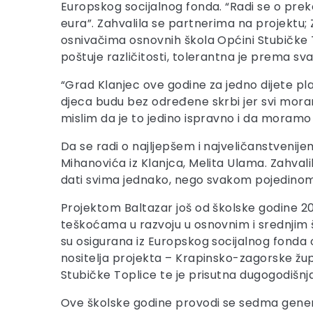
Europskog socijalnog fonda. “Radi se o preko
eura”. Zahvalila se partnerima na projektu;
osnivačima osnovnih škola Općini Stubičke 
poštuje različitosti, tolerantna je prema sv
“Grad Klanjec ove godine za jedno dijete pl
djeca budu bez određene skrbi jer svi mora
mislim da je to jedino ispravno i da moramo
Da se radi o najljepšem i najveličanstvenij
Mihanovića iz Klanjca, Melita Ulama. Zahvali
dati svima jednako, nego svakom pojedinom o
Projektom Baltazar još od školske godine 201
teškoćama u razvoju u osnovnim i srednjim
su osigurana iz Europskog socijalnog fonda
nositelja projekta – Krapinsko-zagorske žup
Stubičke Toplice te je prisutna dugogodišn
Ove školske godine provodi se sedma genera