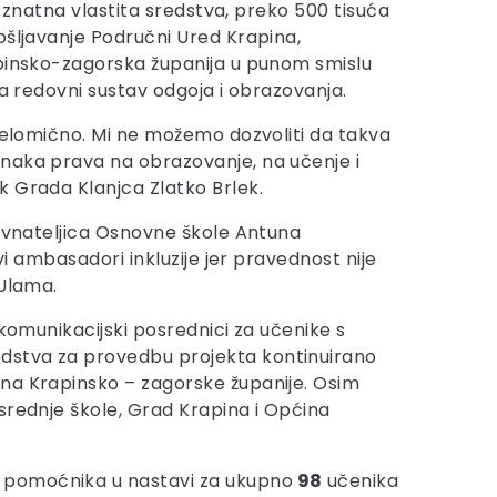
i znatna vlastita sredstva, preko 500 tisuća
ošljavanje Područni Ured Krapina,
apinsko-zagorska županija u punom smislu
na redovni sustav odgoja i obrazovanja.
djelomično. Mi ne možemo dozvoliti da takva
dnaka prava na obrazovanje, na učenje i
k Grada Klanjca Zlatko Brlek.
ravnateljica Osnovne škole Antuna
vi ambasadori inkluzije jer pravednost nije
 Ulama.
 komunikacijski posrednici za učenike s
edstva za provedbu projekta kontinuirano
una Krapinsko – zagorske županije. Osim
srednje škole, Grad Krapina i Općina
pomoćnika u nastavi za ukupno
98
učenika