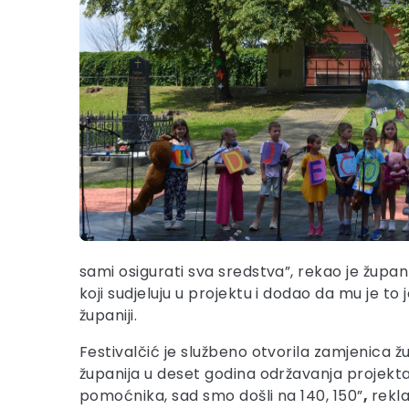
sami osigurati sva sredstva”, rekao je žup
koji sudjeluju u projektu i dodao da mu je t
županiji.
Festivalčić je službeno otvorila zamjenica
županija u deset godina održavanja projekta
pomoćnika, sad smo došli na 140, 150”
,
rekl