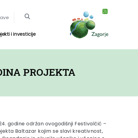
jave
jekti i investicije
ODINA PROJEKTA
024. godine održan ovogodišnji Festivalčić –
ekta Baltazar kojim se slavi kreativnost,