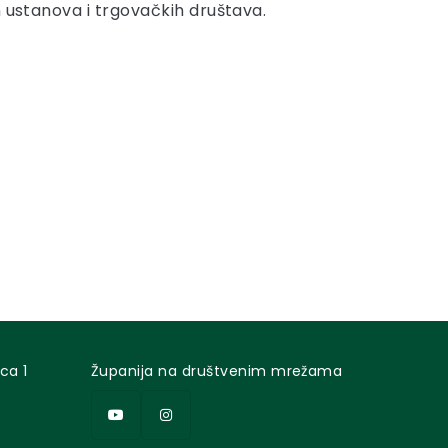
h ustanova i trgovačkih društava.
ca 1
Županija na društvenim mrežama