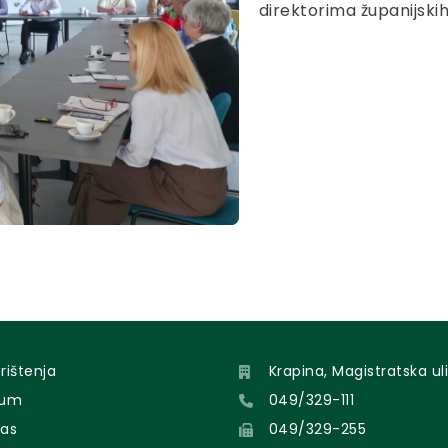
direktorima županijski
orištenja
Krapina, Magistratska uli
sum
049/329-111
nas
049/329-255