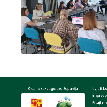
Krapinsko-zagorska županija
Uvjeti k
Impres
Pitajte 