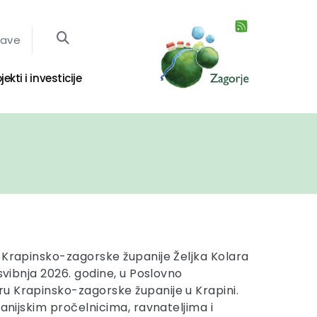
jave
jekti i investicije
 Krapinsko-zagorske županije Željka Kolara
 svibnja 2026. godine, u Poslovno
u Krapinsko-zagorske županije u Krapini.
panijskim pročelnicima, ravnateljima i