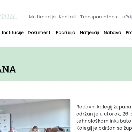
Multimedija
Kontakt
Transparentnost
ePri
Institucije
Dokumenti
Područja
Natječaji
Nabava
Pro
ANA
Redovni kolegij župana
održan je u utorak, 26.
tehnološkom inkubator
Kolegij je održan sa žu