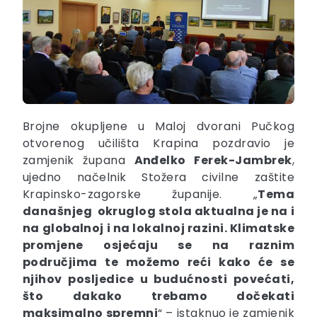
Brojne okupljene u Maloj dvorani Pučkog
otvorenog učilišta Krapina pozdravio je
zamjenik župana
Anđelko Ferek-Jambrek
,
ujedno načelnik Stožera civilne zaštite
Krapinsko-zagorske županije. „
Tema
današnjeg okruglog stola aktualna je na i
na globalnoj i na lokalnoj razini. Klimatske
promjene osjećaju se na raznim
područjima te možemo reći kako će se
njihov posljedice u budućnosti povećati,
što dakako trebamo dočekati
maksimalno spremni
“ – istaknuo je zamjenik