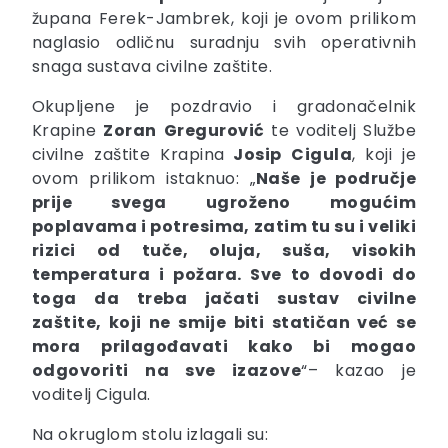
župana Ferek-Jambrek, koji je ovom prilikom
naglasio odličnu suradnju svih operativnih
snaga sustava civilne zaštite.
Okupljene je pozdravio i gradonačelnik
Krapine
Zoran
Gregurović
te voditelj Službe
civilne zaštite Krapina
Josip
Cigula
, koji je
ovom prilikom istaknuo: „
Naše je područje
prije svega ugroženo mogućim
poplavama i potresima, zatim tu su i veliki
rizici od tuče, oluja, suša, visokih
temperatura i požara. Sve to dovodi do
toga da treba jačati sustav civilne
zaštite, koji ne smije biti statičan već se
mora prilagođavati kako bi mogao
odgovoriti na sve izazove
“– kazao je
voditelj Cigula.
Na okruglom stolu izlagali su: