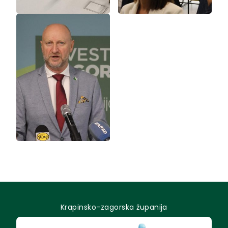
Krapinsko-zagorska županija