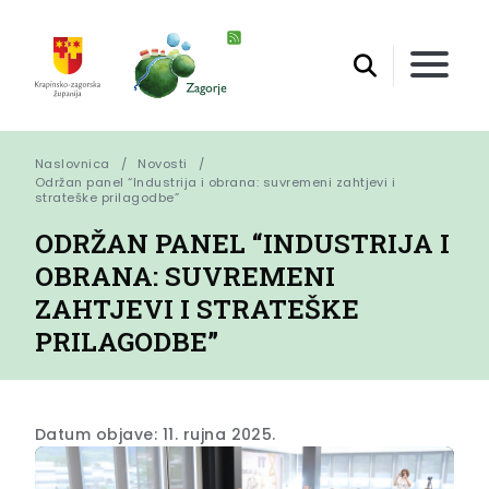
Naslovnica
Novosti
Održan panel “Industrija i obrana: suvremeni zahtjevi i 
strateške prilagodbe”
ODRŽAN PANEL “INDUSTRIJA I
OBRANA: SUVREMENI
ZAHTJEVI I STRATEŠKE
PRILAGODBE”
Datum objave: 11. rujna 2025.