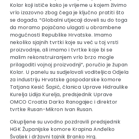
Kolar koji ističe kako je vrijeme u kojem živimo
vrlo izazovno zbog čega je ključno pratiti što
se događa. “Globalni utjecaji doveli su do toga
da moramo pojačano ulagati u obrambene
mogućnosti Republike Hrvatske. Imamo
nekoliko sjajnih tvrtki koje su već u toj vrsti
proizvodnje, ali imamo i tvrtke koje bi se
malim rekonstruiranjem vrlo brzo mogle
prilagoditi vojnoj proizvodnji”, poručio je župan
Kolar. U panelu su sudjelovali voditeljica Odjela
za industriju Hrvatske gospodarske komore
Tatjana Kesić Šapić, članica Uprave Hidraulike
Kurelja Lidija Kurelja, predsjednik Uprave
OMCO Croatia Darko Ranogajec i direktor
tvrtke Rusan-Mikron Ivan Rusan.
Okupljene su uvodno pozdravili predsjednik
HGK Županijske komore Krapina Anđelko
Švaljek i državni tajnik Branko Hrg.