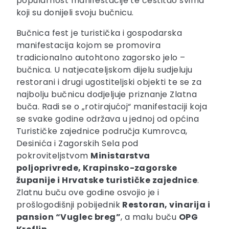
popularnost manifestacije te čestitao svima
koji su donijeli svoju bučnicu.
Bučnica fest je turistička i gospodarska
manifestacija kojom se promovira
tradicionalno autohtono zagorsko jelo –
bučnica. U natjecateljskom dijelu sudjeluju
restorani i drugi ugostiteljski objekti te se za
najbolju bučnicu dodjeljuje priznanje Zlatna
buča. Radi se o „rotirajućoj“ manifestaciji koja
se svake godine održava u jednoj od općina
Turističke zajednice područja Kumrovca,
Desinića i Zagorskih Sela pod
pokroviteljstvom
Ministarstva
poljoprivrede, Krapinsko-zagorske
županije i Hrvatske turističke zajednice
.
Zlatnu buču ove godine osvojio je i
prošlogodišnji pobijednik
Restoran, vinarija i
pansion “Vuglec breg”
, a malu buču
OPG