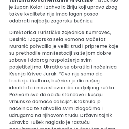
turizma kontinentalne Hrvatske
.”, istaknuo
je župan Kolar i zahvalio žiriju koji upravo zbog
takve kvalitete nije imao lagan posao
odabrati najbolju zagorsku bučnicu.
Direktorica Turističke zajednice Kumrovec,
Desinić i Zagorska sela Ramona Mačefat
Muranić pohvalila je veliki trud i pripreme koje
su prethodile manifestaciji sa željom dobre
zabave i dobrog raspoloženja svim
posjetiteljima. Ukratko se obratila i načelnica
Ksenija Krivec Jurak. “Ovo nije samo dio
tradicije i kulture, bučnica je dio našeg
identiteta i neizostavan dio nedjeljnog ručka.
Pozivam sve da obiđu štandove i kušaju
vrhunske domaće delicije”, istaknula je
načelnica te zahvalila svim izlagačima i
udrugama na njihovom trudu. Državni tajnik
Zdravko Tušek naglasio je rastuću