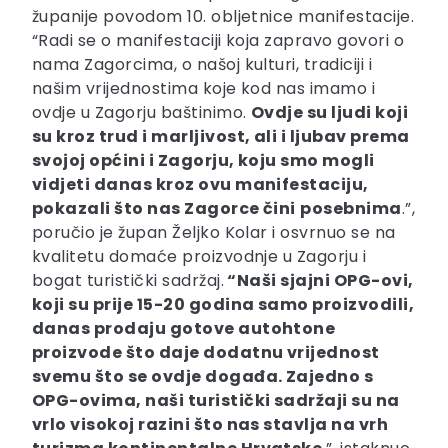
županije povodom 10. obljetnice manifestacije.
“Radi se o manifestaciji koja zapravo govori o
nama Zagorcima, o našoj kulturi, tradiciji i
našim vrijednostima koje kod nas imamo i
ovdje u Zagorju baštinimo.
Ovdje su ljudi koji
su kroz trud i marljivost, ali i ljubav prema
svojoj općini i Zagorju, koju smo mogli
vidjeti danas kroz ovu manifestaciju,
pokazali što nas Zagorce čini
posebnima
.”,
poručio je župan Željko Kolar i osvrnuo se na
kvalitetu domaće proizvodnje u Zagorju i
bogat turistički sadržaj.
“Naši sjajni OPG-ovi,
koji su prije 15-20 godina samo proizvodili,
danas prodaju gotove autohtone
proizvode što daje dodatnu vrijednost
svemu što se ovdje događa. Zajedno s
OPG-ovima, naši turistički sadržaji su na
vrlo visokoj razini što nas stavlja na vrh