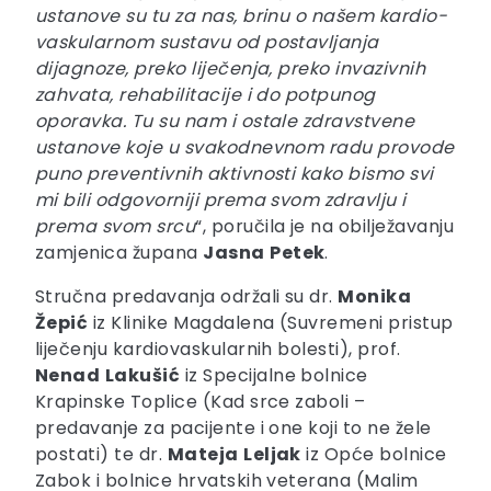
ustanove su tu za nas, brinu o našem kardio-
vaskularnom sustavu od postavljanja
dijagnoze, preko liječenja, preko invazivnih
zahvata, rehabilitacije i do potpunog
oporavka. Tu su nam i ostale zdravstvene
ustanove koje u svakodnevnom radu provode
puno preventivnih aktivnosti kako bismo svi
mi bili odgovorniji prema svom zdravlju i
prema svom srcu
“, poručila je na obilježavanju
zamjenica župana
Jasna
Petek
.
Stručna predavanja održali su dr.
Monika
Žepić
iz Klinike Magdalena (Suvremeni pristup
liječenju kardiovaskularnih bolesti), prof.
Nenad
Lakušić
iz Specijalne bolnice
Krapinske Toplice (Kad srce zaboli –
predavanje za pacijente i one koji to ne žele
postati) te dr.
Mateja
Leljak
iz Opće bolnice
Zabok i bolnice hrvatskih veterana (Malim