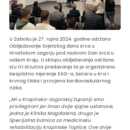
U Zaboku je 27. rujna 2024. godine održano
Obilježavanje Svjetskog dana srca u
Hrvatskom zagorju pod nazivom Dan srca u
vašem kraju. U sklopu obilježavanja održana
stu tri stručna predavanja te je organizirano
besplatno mjerenje EKG-a, šećera u krvi i
krvnog tlaka i procjena kardiovaskularnog
rizika.
„
Mi u Krapinsko-zagorskoj županiji smo
privilegirani jer imao dvije sjajne ustanove,
jedna je Klinika Magdalena, druga je
Specijalna bolnica za medicinsku
rehabilitaciju Krapinske Toplice. Ove dvije