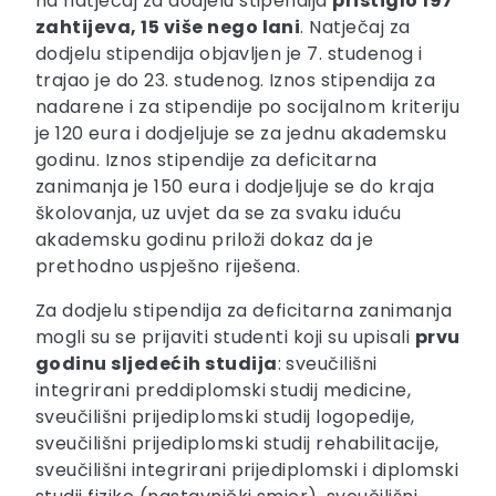
na natječaj za dodjelu stipendija
pristiglo 197
zahtijeva, 15 više nego lani
. Natječaj za
dodjelu stipendija objavljen je 7. studenog i
trajao je do 23. studenog. Iznos stipendija za
nadarene i za stipendije po socijalnom kriteriju
je 120 eura i dodjeljuje se za jednu akademsku
godinu. Iznos stipendije za deficitarna
zanimanja je 150 eura i dodjeljuje se do kraja
školovanja, uz uvjet da se za svaku iduću
akademsku godinu priloži dokaz da je
prethodno uspješno riješena.
Za dodjelu stipendija za deficitarna zanimanja
mogli su se prijaviti studenti koji su upisali
prvu
godinu sljedećih studija
: sveučilišni
integrirani preddiplomski studij medicine,
sveučilišni prijediplomski studij logopedije,
sveučilišni prijediplomski studij rehabilitacije,
sveučilišni integrirani prijediplomski i diplomski