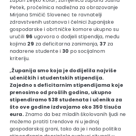
Župan Željko Kolar, zamjenica župana Jasna
Petek, pročelnica nadležna za obrazovanje
Mirjana Smičić Slovenec te ravnatelji
zdravstvenih ustanova i čelnici županijske
gospodarske i obrtničke komore ukupno su
uručili
96
ugovora o dodjeli stipendija, među
kojima
29
za deficitarna zanimanja,
37
za
nadarene studente i
30
po socijalnom
kriteriju.
„
Županija smo koja je dodijelila najviše
učeničkih i studentskih stipendija.
Zajedno s deficitarnim stipendijama koje
prenosimo od prošlih godina, ukupno
stipendiramo 538 studenata i učenika za
što ove godine izdvajamo oko 350 tisuća
eura.
Znamo da bez mladih školovanih ljudi ne
možemo pratiti trendove ni u jednoj
gospodarskoj grani, tako da je i naša politika