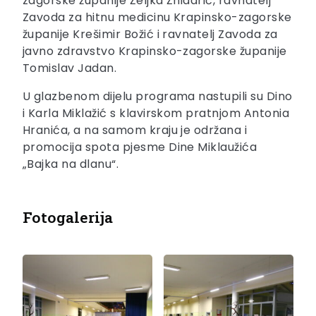
zagorske županije Željka Žnidarić, ravnatelj
Zavoda za hitnu medicinu Krapinsko-zagorske
županije Krešimir Božić i ravnatelj Zavoda za
javno zdravstvo Krapinsko-zagorske županije
Tomislav Jadan.
U glazbenom dijelu programa nastupili su Dino
i Karla Miklažić s klavirskom pratnjom Antonia
Hranića, a na samom kraju je održana i
promocija spota pjesme Dine Miklaužića
„Bajka na dlanu“.
Fotogalerija