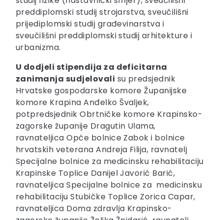
studij fizike (nastavnički smjer), sveučilišni
preddiplomski studij strojarstva, sveučilišni
prijediplomski studij građevinarstva i
sveučilišni preddiplomski studij arhitekture i
urbanizma.
U dodjeli stipendija za deficitarna
zanimanja sudjelovali
su predsjednik
Hrvatske gospodarske komore Županijske
komore Krapina Anđelko Švaljek,
potpredsjednik Obrtničke komore Krapinsko-
zagorske županije Dragutin Ulama,
ravnateljica Opće bolnice Zabok i bolnice
hrvatskih veterana Andreja Filija, ravnatelj
Specijalne bolnice za medicinsku rehabilitaciju
Krapinske Toplice Danijel Javorić Barić,
ravnateljica Specijalne bolnice za medicinsku
rehabilitaciju Stubičke Toplice Zorica Capar,
ravnateljica Doma zdravlja Krapinsko-