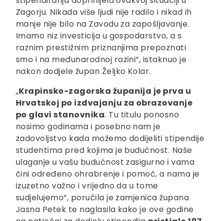
stipendiranja doprinijela ovakvoj situaciji u
Zagorju. Nikada više ljudi nije radilo i nikad ih
manje nije bilo na Zavodu za zapošljavanje.
Imamo niz investicija u gospodarstvo, a s
raznim prestižnim priznanjima prepoznati
smo i na međunarodnoj razini“, istaknuo je
nakon dodjele župan Željko Kolar.
„
Krapinsko-zagorska županija je prva u
Hrvatskoj po izdvajanju za obrazovanje
po glavi stanovnika
. Tu titulu ponosno
nosimo godinama i posebno nam je
zadovoljstvo kada možemo dodijeliti stipendije
studentima pred kojima je budućnost. Naše
ulaganje u vašu budućnost zasigurno i vama
čini određeno ohrabrenje i pomoć, a nama je
izuzetno važno i vrijedno da u tome
sudjelujemo“, poručila je zamjenica župana
Jasna Petek te naglasila kako je ove godine