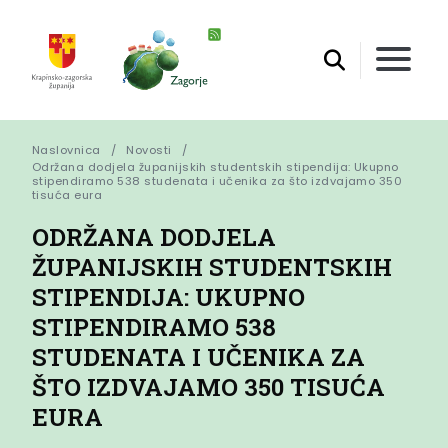
Naslovnica
Novosti
Održana dodjela županijskih studentskih stipendija: Ukupno 
stipendiramo 538 studenata i učenika za što izdvajamo 350 
tisuća eura
ODRŽANA DODJELA
ŽUPANIJSKIH STUDENTSKIH
STIPENDIJA: UKUPNO
STIPENDIRAMO 538
STUDENATA I UČENIKA ZA
ŠTO IZDVAJAMO 350 TISUĆA
EURA