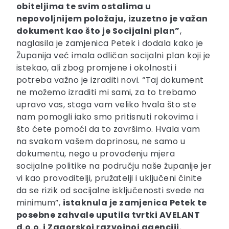
obiteljima te svim ostalima u
nepovoljnijem položaju, izuzetno je važan
dokument kao što je Socijalni plan”
,
naglasila je zamjenica Petek i dodala kako je
Županija već imala odličan socijalni plan koji je
istekao, ali zbog promjene i okolnosti i
potreba važno je izraditi novi. “Taj dokument
ne možemo izraditi mi sami, za to trebamo
upravo vas, stoga vam veliko hvala što ste
nam pomogli iako smo pritisnuti rokovima i
što ćete pomoći da to završimo. Hvala vam
na svakom vašem doprinosu, ne samo u
dokumentu, nego u provođenju mjera
socijalne politike na području naše županije jer
vi kao provoditelji, pružatelji i uključeni činite
da se rizik od socijalne isključenosti svede na
minimum”,
istaknula je zamjenica Petek te
posebne zahvale uputila tvrtki AVELANT
d.o.o. i Zagorskoj razvojnoj agenciji.