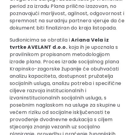
period za izradu Plana prilično izazovan, no
poznavajući marljivost, agilnost, odgovornost i
spremnost na suradnju partnera vjeruje da će
dokument biti finaliziran do kraja listopada.
Sudionicima se obratila i
Ariana Vela iz
tvrtke AVELANT d.o.o.
koja ih je upoznala s
pravilnikom propisanom metodologijom
izrade plana. Proces izrade socijalnog plana
Krapinsko-zagorske županije će obuhvaćati
analizu kapaciteta, dostupnost pružatelja
socijalnih usluga, analizu potreba i specifične
ciljeve razvoja institucionalnih i
izvaninstitucionalnih socijalnih usluga, s
posebnim naglaskom na usluge za skupine u
većem riziku od socijalne isključenosti te
provođenje dvodnevne edukacija s ciljem
stjecanja znanja vezanih uz socijalno
planiranje, provedbu i praćenje županijskih