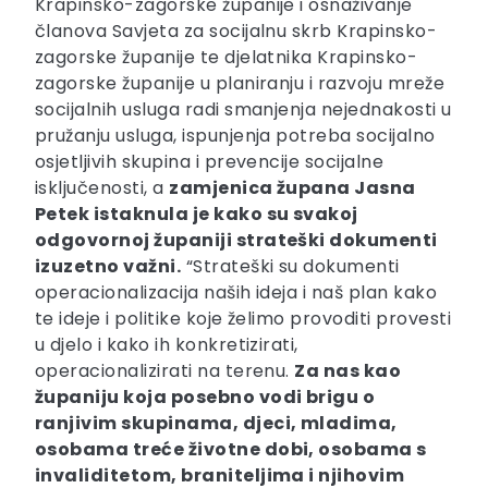
Krapinsko-zagorske županije i osnaživanje
članova Savjeta za socijalnu skrb Krapinsko-
zagorske županije te djelatnika Krapinsko-
zagorske županije u planiranju i razvoju mreže
socijalnih usluga radi smanjenja nejednakosti u
pružanju usluga, ispunjenja potreba socijalno
osjetljivih skupina i prevencije socijalne
isključenosti, a
zamjenica župana Jasna
Petek istaknula je kako su svakoj
odgovornoj županiji strateški dokumenti
izuzetno važni.
“Strateški su dokumenti
operacionalizacija naših ideja i naš plan kako
te ideje i politike koje želimo provoditi provesti
u djelo i kako ih konkretizirati,
operacionalizirati na terenu.
Za nas kao
županiju koja posebno vodi brigu o
ranjivim skupinama, djeci, mladima,
osobama treće životne dobi, osobama s
invaliditetom, braniteljima i njihovim