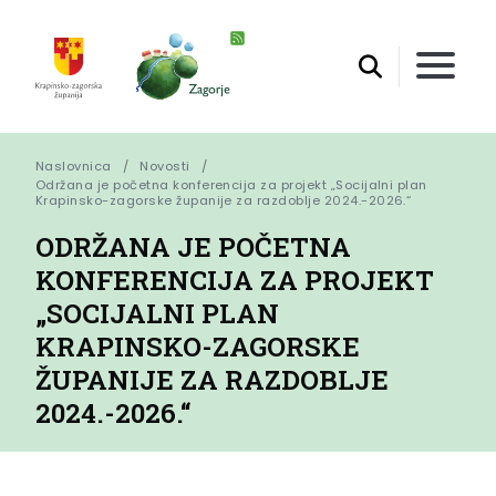
Naslovnica
Novosti
Održana je početna konferencija za projekt „Socijalni plan 
Krapinsko-zagorske županije za razdoblje 2024.-2026.“
ODRŽANA JE POČETNA
KONFERENCIJA ZA PROJEKT
„SOCIJALNI PLAN
KRAPINSKO-ZAGORSKE
ŽUPANIJE ZA RAZDOBLJE
2024.-2026.“