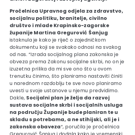
Pročelnica Upravnog odjela za zdravstvo,
socijalnu politiku, branitelje, civilno
društvo i mlade Krapinsko-zagorske
županije Martina Gregurović
Šanjug
istaknula je kako je riječ o zajedničkom
dokumentu koji se svakako odnosi na svakog
od nas. “Izrada socijalnog plana zakonska je
obveza prema Zakonu socijalne skrbi, no on je
izuzetna prilika da mi sve ono što u ovom
trenutku činimo, što planiramo nastaviti činiti
u narednom razdoblju te sve novo planiramo
uvesti u svoje ustanove u njemu predvidimo.
Dakle,
Socijalni plan je želja da razvoj
sustava socijalne skrbi i socijalnih usluga
na području Županije bude planiran te u
skladu s potrebama, a ne stihijski, ali je i
zakonska obaveza
“, poručila je pročelnica
Gregurović Šanjug i dodala kako je vremenski