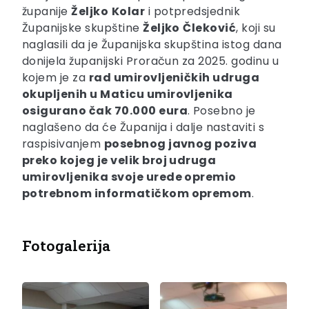
županije
Željko
Kolar
i potpredsjednik
Županijske skupštine
Željko
Čleković
, koji su
naglasili da je Županijska skupština istog dana
donijela županijski Proračun za 2025. godinu u
kojem je za
rad umirovljeničkih udruga
okupljenih u Maticu umirovljenika
osigurano čak 70.000 eura
. Posebno je
naglašeno da će Županija i dalje nastaviti s
raspisivanjem
posebnog javnog poziva
preko kojeg je velik broj udruga
umirovljenika svoje urede opremio
potrebnom informatičkom opremom
.
Fotogalerija