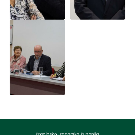
Krapinsko-zagorska županija