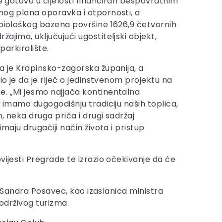
e gotovo u cijelosti financiran bespovratnim
nog plana oporavka i otpornosti, a
 biološkog bazena površine 1626,9 četvornih
ajima, uključujući ugostiteljski objekt,
 parkiralište.
la je Krapinsko-zagorska županija, a
vio je da je riječ o jedinstvenom projektu na
. „Mi jesmo najjača kontinentalna
, imamo dugogodišnju tradiciju naših toplica,
n, neka druga priča i drugi sadržaj
imaju drugačiji način života i pristup
vijesti Pregrade te izrazio očekivanje da će
a, Sandra Posavec, kao izaslanica ministra
 održivog turizma.