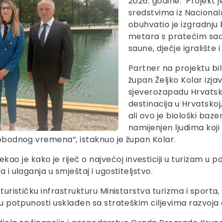
2026. godine. Projekt j
sredstvima iz Nacional
obuhvatio je izgradnju
metara s pratećim sadrž
saune, dječje igralište i
Partner na projektu bi
župan Željko Kolar izja
sjeverozapadu Hrvatske
destinacija u Hrvatskoj
ali ovo je biološki baze
namijenjen ljudima koji 
slobodnog vremena“, istaknuo je župan Kolar.
je kako je riječ o najvećoj investiciji u turizam u po
 i ulaganja u smještaj i ugostiteljstvo.
 turističku infrastrukturu Ministarstva turizma i sport
t u potpunosti usklađen sa strateškim ciljevima razvoja