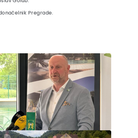
oslav Golub.
adonačelnik Pregrade.