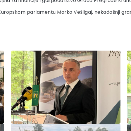
djela za financije i gospodarstvo Grada Pregrade Krun
 u Europskom parlamentu Marko Vešligaj, nekadašnji gr